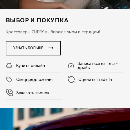
CHERY REMOTE
CHERY И СПОРТ
ВЫБОР И ПОКУПКА
НАШИ МЕРОПРИЯТИЯ
Кроссоверы CHERY выбирают умом и сердцем!
ВИДЕООБЗОРЫ
УЗНАТЬ БОЛЬШЕ
CHERY ДЛЯ ДЕТЕЙ
Записаться на тест-
Купить онлайн
драйв
Cпецпредложения
Оценить Trade In
Заказать звонок