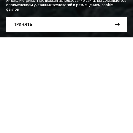
Яндекс.Метрика). Продолжая использование сайта, Вы соглашаетесь
с применением указанных технологий и размещением cookie-
файлов.
ЗАПИСЬ НА ТЕСТ-ДРАЙВ
ПРИНЯТЬ
РАСЧЕТ КРЕДИТА
ОТКРЫТИЕ ВЕЛОСЕЗОНА В CHERY
CHERY в России продолжает расширять границы
городской мобильности и выходит за рамки привычного
автомобильного формата. На старте нового сезона
бренд, давно зарекомендовавший себя как
производитель надёжных семейных автомобилей,
представляет обновлённую коллекцию городских
велосипедов CHERY весна–лето 2025.