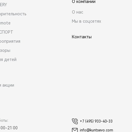
О компании
ERY
О нас
орительность
Мы в соцсетях
emote
 СПОРТ
Контакты
роприятия
зоры
ля детей
и акции
боты:
+7 (495) 933-40-33
:00-21:00
info@kuntsevo.com