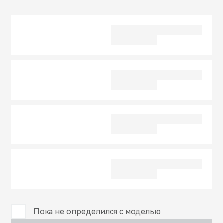
CHERY REMOTE
CHERY И СПОРТ
НАШИ МЕРОПРИЯТИЯ
ВИДЕООБЗОРЫ
CHERY ДЛЯ ДЕТЕЙ
Пока не определился с моделью