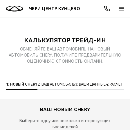
ЧЕРИ ЦЕНТР КУНЦЕВО
КАЛЬКУЛЯТОР ТРЕЙД-ИН
ОНЛАЙН СЕРВИСЫ
ПОКУПАТЕЛЯМ
ВЛАДЕЛЬЦАМ
О КОМПАНИИ
МИР CHERY
МОДЕЛИ
АКЦИИ
ОБМЕНЯЙТЕ ВАШ АВТОМОБИЛЬ НА НОВЫЙ
АВТОМОБИЛЬ CHERY. ПОЛУЧИТЕ ПРЕДВАРИТЕЛЬНУЮ
ВЫБОР И ПОКУПКА
СЕРВИС
АКСЕССУАРЫ
ВЫГОДЫ И АКЦИИ
ВЫБОР И ПОКУПКА
О НАС
ВСЕ МОДЕЛИ
ОЦЕНОЧНУЮ СТОИМОСТЬ ОНЛАЙН.
КРЕДИТ И СТРАХОВАНИЕ
ЗАПЧАСТИ И АКСЕССУАРЫ
О БРЕНДЕ
КРЕДИТ
МЫ В СОЦСЕТЯХ
КРОССОВЕРЫ
1: НОВЫЙ CHERY
2: ВАШ АВТОМОБИЛЬ
3: ВАШИ ДАННЫЕ
4: РАСЧЕТ 
ПОДДЕРЖКА
CHERY В СОЦСЕТЯХ
СЕДАНЫ
CHERY CONNECT
ЛЮДИ CHERY
ВАШ НОВЫЙ
CHERY
НОВИНКИ
БЛАГОТВОРИТЕЛЬНОСТЬ
Выберите одну или несколько интересующих
вас моделей