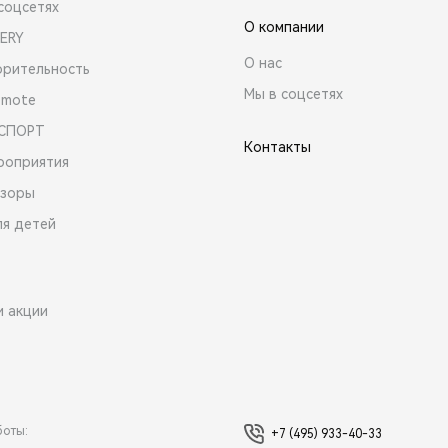
соцсетях
О компании
ERY
О нас
орительность
Мы в соцсетях
emote
 СПОРТ
Контакты
роприятия
зоры
ля детей
и акции
боты:
+7 (495) 933-40-33