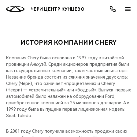
ЧЕРИ ЦЕНТР КУНЦЕВО
ИСТОРИЯ КОМПАНИИ CHERY
ОНЛАЙН СЕРВИСЫ
ПОКУПАТЕЛЯМ
ВЛАДЕЛЬЦАМ
О КОМПАНИИ
МИР CHERY
МОДЕЛИ
АКЦИИ
Компания Chery была основана в 1997 году в китайской
ВЫБОР И ПОКУПКА
СЕРВИС
АКСЕССУАРЫ
ВЫГОДЫ И АКЦИИ
ВЫБОР И ПОКУПКА
О НАС
ВСЕ МОДЕЛИ
провинции Аньхуэй. Среди акционеров предприятия были
как государственных компании, так и частные инвесторы.
КРЕДИТ И СТРАХОВАНИЕ
ЗАПЧАСТИ И АКСЕССУАРЫ
О БРЕНДЕ
КРЕДИТ
МЫ В СОЦСЕТЯХ
Название бренда состоит из слияния значения двух слов:
КРОССОВЕРЫ
Chery (Чери), что означает «процветание» и Cheery
(Чеери) — «стремительный» или «бодрый». Выпуск первых
ПОДДЕРЖКА
CHERY В СОЦСЕТЯХ
автомобилей было налажен на оборудовании Ford,
СЕДАНЫ
приобретенное компанией за 25 миллионов долларов. А в
CHERY CONNECT
ЛЮДИ CHERY
1999 году была выпущена первая лицензионная модель:
Seat Toledo.
НОВИНКИ
БЛАГОТВОРИТЕЛЬНОСТЬ
В 2001 году Chery получила возможность продажи своих