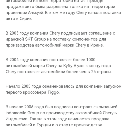
автомобилей на всей территории Китая. Прежде
CHERY REMOTE
продажа авто была разрешена только на территории
провинции Аньхуэй. В этом же году Chery начала поставки
CHERY И СПОРТ
авто в Сирию.
НАШИ МЕРОПРИЯТИЯ
В 2003 году компания Chery подписывает соглашение с
иранской SKT Group на поставку компонентов для
ВИДЕООБЗОРЫ
производства автомобилей марки Chery в Иране.
CHERY ДЛЯ ДЕТЕЙ
В 2004 году компания поставляет более 1000
автомобилей марки Chery на Кубу. А уже к концу года
Chery поставляет автомобили более чем в 24 страны.
Начало 2005 года ознаменовалось для компании запуском
первого кроссовера Tiggo.
В начале 2006 года был подписан контракт с компанией
Indomobile Group по производству автомобилей Chery в
Индонезии. Так же в этом году начинается продажа
автомобилей в Турции и о старте производства