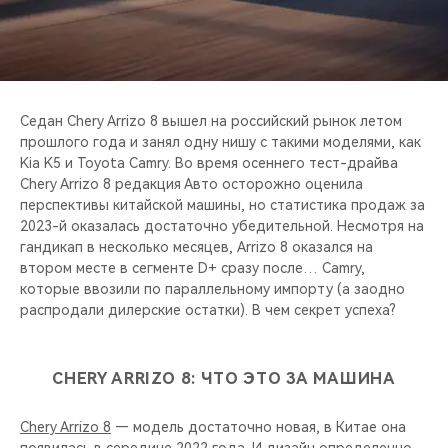
CHERY REMOTE
CHERY И СПОРТ
НАШИ МЕРОПРИЯТИЯ
Седан Chery Arrizo 8 вышел на российский рынок летом
прошлого года и занял одну нишу с такими моделями, как
ВИДЕООБЗОРЫ
Kia K5 и Toyota Camry. Во время осеннего тест-драйва
Chery Arrizo 8 редакция Авто осторожно оценила
перспективы китайской машины, но статистика продаж за
CHERY ДЛЯ ДЕТЕЙ
2023-й оказалась достаточно убедительной. Несмотря на
гандикап в несколько месяцев, Arrizo 8 оказался на
втором месте в сегменте D+ сразу после… Camry,
которые ввозили по параллельному импорту (а заодно
распродали дилерские остатки). В чем секрет успеха?
CHERY ARRIZO 8: ЧТО ЭТО ЗА МАШИНА
Chery Arrizo 8
— модель достаточно новая, в Китае она
появилась в середине 2022 года. И дизайн определенно