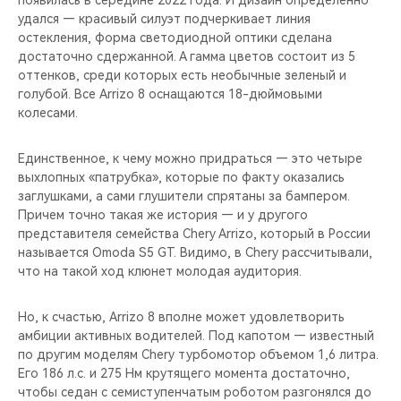
удался — красивый силуэт подчеркивает линия
остекления, форма светодиодной оптики сделана
достаточно сдержанной. А гамма цветов состоит из 5
оттенков, среди которых есть необычные зеленый и
голубой. Все Arrizo 8 оснащаются 18-дюймовыми
колесами.
Единственное, к чему можно придраться — это четыре
выхлопных «патрубка», которые по факту оказались
заглушками, а сами глушители спрятаны за бампером.
Причем точно такая же история — и у другого
представителя семейства Chery Arrizo, который в России
называется Omoda S5 GT. Видимо, в Chery рассчитывали,
что на такой ход клюнет молодая аудитория.
Но, к счастью, Arrizo 8 вполне может удовлетворить
амбиции активных водителей. Под капотом — известный
по другим моделям Chery турбомотор объемом 1,6 литра.
Его 186 л.с. и 275 Нм крутящего момента достаточно,
чтобы седан с семиступенчатым роботом разгонялся до