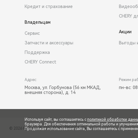
Кредит и страхование
Видеооб
CHERY д
Владельцам
Акции
Сервис
Запчасти и аксессуары
Выгоды 
Поддержка
CHERY Connect
Адрес:
Режим ра
Москва, ул. Горбунова (56 км МКАД,
пн-вс: 08
внешняя сторона), д. 14
Используя сайт, вы соглашаетесь с
политикой обработки данн
браузера. Для обеспечения оптимальной работы и улучшения п
© 2026 Кунцево
© 2026 ООО «ТЕНЕТ РУС»
Продолжая использование сайта, Вы соглашаетесь с примене