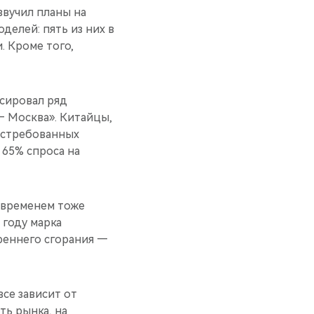
звучил планы на
делей: пять из них в
. Кроме того,
сировал ряд
— Москва». Китайцы,
востребованных
 65% спроса на
 временем тоже
 году марка
реннего сгорания —
все зависит от
ть рынка, на