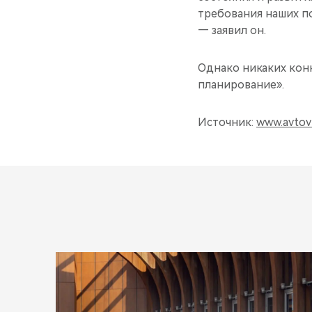
требования наших по
— заявил он.
Однако никаких конк
планирование».
Источник:
www.avtovz