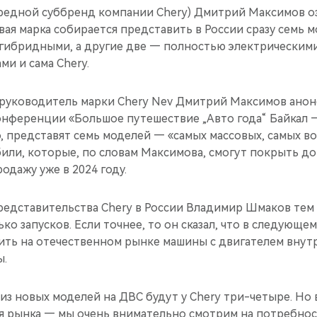
чередной суббренд компании Chery) Дмитрий Максимов о
вая марка собирается представить в России сразу семь мо
 гибридными, а другие две — полностью электрическими
ми и сама Chery.
 руководитель марки Chery Nev Дмитрий Максимов анон
онференции «Большое путешествие „Авто года“ Байкал 
о, представят семь моделей — «самых массовых, самых 
или, которые, по словам Максимова, смогут покрыть до
одажу уже в 2024 году.
представительства Chery в России Владимир Шмаков тем
ко запусков. Если точнее, то он сказал, что в следующем
ить на отечественном рынке машины с двигателем внут
ы.
 из новых моделей на ДВС будут у Chery три-четыре. Но 
ия рынка — мы очень внимательно смотрим на потребнос