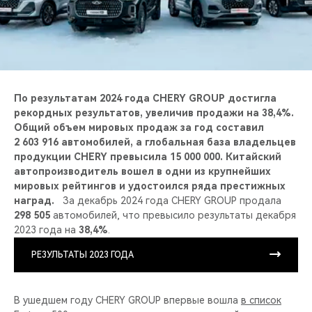
CHERY REMOTE
CHERY И СПОРТ
НАШИ МЕРОПРИЯТИЯ
По результатам 2024 года CHERY GROUP достигла
ВИДЕООБЗОРЫ
рекордных результатов, увеличив продажи на 38,4%.
Общий объем мировых продаж за год составил
2 603 916 автомобилей, а глобальная база владельцев
CHERY ДЛЯ ДЕТЕЙ
продукции CHERY превысила 15 000 000. Китайский
автопроизводитель вошел в одни из крупнейших
мировых рейтингов и удостоился ряда престижных
наград.
За декабрь 2024 года CHERY GROUP продала
298 505
автомобилей, что превысило результаты декабря
2023 года на
38,4%
.
РЕЗУЛЬТАТЫ 2023 ГОДА
В ушедшем году CHERY GROUP впервые вошла
в список