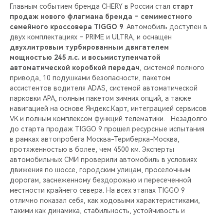
Главным событием бренда CHERY в России стал
старт
продаж нового флагмана бренда – семиместного
семейного кроссовера TIGGO 9
. Автомобиль доступен в
двух комплектациях – PRIME и ULTRA, и оснащен
двухлитровым турбированным двигателем
мощностью 245 л.с. и восьмиступенчатой
автоматической коробкой передач
, системой полного
привода, 10 подушками безопасности, пакетом
ассистентов водителя ADAS, системой автоматической
парковки APA, полным пакетом зимних опций, а также
навигацией на основе Яндекс.Карт, интеграцией сервисов
VK и полным комплексом функций телематики. Незадолго
до старта продаж TIGGO 9 прошел ресурсные испытания
в рамках автопробега Москва-Териберка-Москва,
протяженностью в более, чем 4500 км. Эксперты
автомобильных СМИ проверили автомобиль в условиях
движения по шоссе, городским улицам, проселочным
дорогам, заснеженному бездорожью и пересеченной
местности крайнего севера. На всех этапах TIGGO 9
отлично показал себя, как ходовыми характеристиками,
такими как динамика, стабильность, устойчивость и