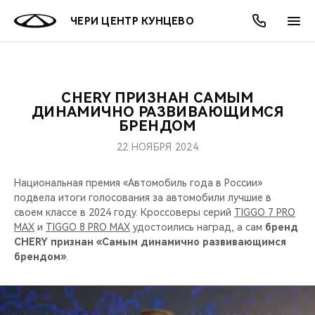
ЧЕРИ ЦЕНТР КУНЦЕВО
CHERY ПРИЗНАН САМЫМ
ОНЛАЙН СЕРВИСЫ
ПОКУПАТЕЛЯМ
ВЛАДЕЛЬЦАМ
О КОМПАНИИ
МИР CHERY
МОДЕЛИ
АКЦИИ
ДИНАМИЧНО РАЗВИВАЮЩИМСЯ
БРЕНДОМ
ВЫБОР И ПОКУПКА
СЕРВИС
АКСЕССУАРЫ
ВЫГОДЫ И АКЦИИ
ВЫБОР И ПОКУПКА
О НАС
ВСЕ МОДЕЛИ
22 НОЯБРЯ 2024
КРЕДИТ И СТРАХОВАНИЕ
ЗАПЧАСТИ И АКСЕССУАРЫ
О БРЕНДЕ
КРЕДИТ
МЫ В СОЦСЕТЯХ
Национальная премия «Автомобиль года в России»
КРОССОВЕРЫ
подвела итоги голосования за автомобили лучшие в
ПОДДЕРЖКА
CHERY В СОЦСЕТЯХ
своем классе в 2024 году. Кроссоверы серий
TIGGO 7 PRO
СЕДАНЫ
MAX
и
TIGGO 8 PRO MAX
удостоились наград, а сам
бренд
CHERY признан «Самым динамично развивающимся
CHERY CONNECT
ЛЮДИ CHERY
брендом»
.
НОВИНКИ
БЛАГОТВОРИТЕЛЬНОСТЬ