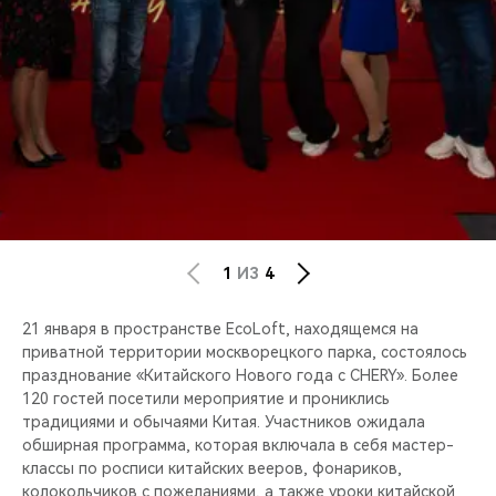
CHERY REMOTE
CHERY И СПОРТ
НАШИ МЕРОПРИЯТИЯ
ВИДЕООБЗОРЫ
CHERY ДЛЯ ДЕТЕЙ
1
ИЗ
4
21 января в пространстве EcoLoft, находящемся на
приватной территории москворецкого парка, состоялось
празднование «Китайского Нового года с CHERY». Более
120 гостей посетили мероприятие и прониклись
традициями и обычаями Китая. Участников ожидала
обширная программа, которая включала в себя мастер-
классы по росписи китайских вееров, фонариков,
колокольчиков с пожеланиями, а также уроки китайской