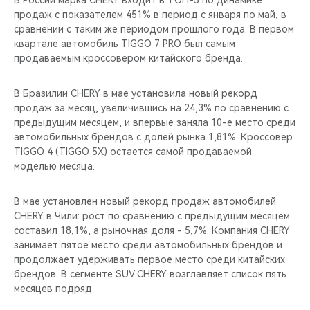
В России марка CHERY входит в ТОП-5 по динамике
CHERY REMOTE
продаж с показателем 451% в период с января по май, в
сравнении с таким же периодом прошлого года. В первом
CHERY И СПОРТ
квартале автомобиль TIGGO 7 PRO был самым
продаваемым кроссовером китайского бренда.
НАШИ МЕРОПРИЯТИЯ
В Бразилии CHERY в мае установила новый рекорд
ВИДЕООБЗОРЫ
продаж за месяц, увеличившись на 24,3% по сравнению с
предыдущим месяцем, и впервые заняла 10-е место среди
автомобильных брендов с долей рынка 1,81%. Кроссовер
CHERY ДЛЯ ДЕТЕЙ
TIGGO 4 (TIGGO 5X) остается самой продаваемой
моделью месяца.
В мае установлен новый рекорд продаж автомобилей
CHERY в Чили: рост по сравнению с предыдущим месяцем
составил 18,1%, а рыночная доля - 5,7%. Компания CHERY
занимает пятое место среди автомобильных брендов и
продолжает удерживать первое место среди китайских
брендов. В сегменте SUV CHERY возглавляет список пять
месяцев подряд.