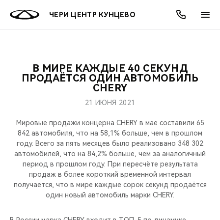
ЧЕРИ ЦЕНТР КУНЦЕВО
В МИРЕ КАЖДЫЕ 40 СЕКУНД
ОНЛАЙН СЕРВИСЫ
ПОКУПАТЕЛЯМ
ВЛАДЕЛЬЦАМ
О КОМПАНИИ
МИР CHERY
МОДЕЛИ
АКЦИИ
ПРОДАЁТСЯ ОДИН АВТОМОБИЛЬ
CHERY
ВЫБОР И ПОКУПКА
СЕРВИС
АКСЕССУАРЫ
ВЫГОДЫ И АКЦИИ
ВЫБОР И ПОКУПКА
О НАС
ВСЕ МОДЕЛИ
21 ИЮНЯ 2021
КРЕДИТ И СТРАХОВАНИЕ
ЗАПЧАСТИ И АКСЕССУАРЫ
О БРЕНДЕ
КРЕДИТ
МЫ В СОЦСЕТЯХ
Мировые продажи концерна CHERY в мае составили 65
КРОССОВЕРЫ
842 автомобиля, что на 58,1% больше, чем в прошлом
году. Всего за пять месяцев было реализовано 348 302
ПОДДЕРЖКА
CHERY В СОЦСЕТЯХ
автомобилей, что на 84,2% больше, чем за аналогичный
СЕДАНЫ
период в прошлом году. При пересчёте результата
CHERY CONNECT
ЛЮДИ CHERY
продаж в более короткий временной интервал
получается, что в мире каждые сорок секунд продаётся
НОВИНКИ
один новый автомобиль марки CHERY.
БЛАГОТВОРИТЕЛЬНОСТЬ