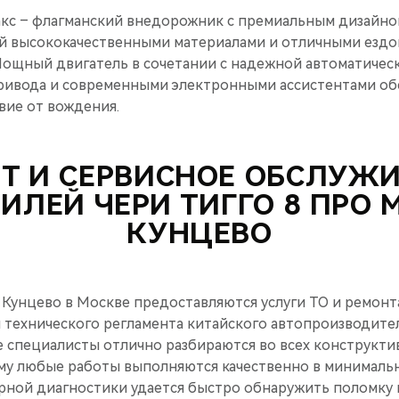
акс – флагманский внедорожник с премиальным дизайн
й высококачественными материалами и отличными езд
Мощный двигатель в сочетании с надежной автоматичес
ривода и современными электронными ассистентами о
вие от вождения.
Т И СЕРВИСНОЕ ОБСЛУЖ
ИЛЕЙ ЧЕРИ ТИГГО 8 ПРО М
КУНЦЕВО
 Кунцево в Москве предоставляются услуги ТО и ремонт
 технического регламента китайского автопроизводител
специалисты отлично разбираются во всех конструкти
му любые работы выполняются качественно в минимальн
ой диагностики удается быстро обнаружить поломку и