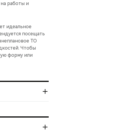
 на работы и
ует идеальное
мендуется посещать
 внеплановое ТО
дкостей. Чтобы
ную форму или