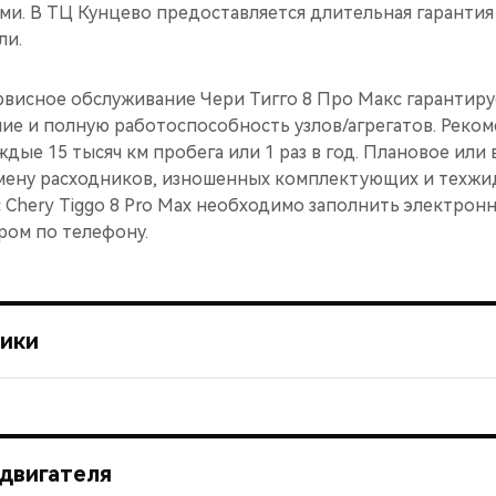
ми. В ТЦ Кунцево предоставляется длительная гарантия
ли.
рвисное обслуживание Чери Тигго 8 Про Макс гарантир
ние и полную работоспособность узлов/агрегатов. Реко
дые 15 тысяч км пробега или 1 раз в год. Плановое или
мену расходников, изношенных комплектующих и техжи
с Chery Tiggo 8 Pro Max необходимо заполнить электрон
ром по телефону.
тики
Комплексная диагностика (Масло ДВС,
5600
ремни, жидкости, подвеска, колодки)
 двигателя