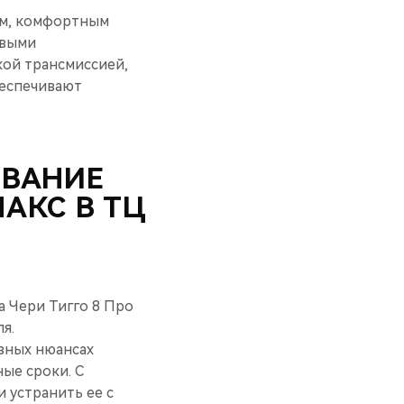
ом, комфортным
овыми
кой трансмиссией,
беспечивают
ИВАНИЕ
АКС В ТЦ
а Чери Тигго 8 Про
я.
вных нюансах
ые сроки. С
 устранить ее с