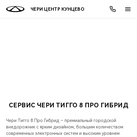
ЧЕРИ ЦЕНТР КУНЦЕВО
ОНЛАЙН СЕРВИСЫ
ПОКУПАТЕЛЯМ
ВЛАДЕЛЬЦАМ
О КОМПАНИИ
МИР CHERY
МОДЕЛИ
АКЦИИ
ВЫБОР И ПОКУПКА
СЕРВИС
АКСЕССУАРЫ
ВЫГОДЫ И АКЦИИ
ВЫБОР И ПОКУПКА
О НАС
ВСЕ МОДЕЛИ
КРЕДИТ И СТРАХОВАНИЕ
ЗАПЧАСТИ И АКСЕССУАРЫ
О БРЕНДЕ
КРЕДИТ
МЫ В СОЦСЕТЯХ
КРОССОВЕРЫ
ПОДДЕРЖКА
CHERY В СОЦСЕТЯХ
СЕДАНЫ
СЕРВИС ЧЕРИ ТИГГО 8 ПРО ГИБРИД
CHERY CONNECT
ЛЮДИ CHERY
НОВИНКИ
Чери Тигго 8 Про Гибрид – премиальный городской
БЛАГОТВОРИТЕЛЬНОСТЬ
внедорожник с ярким дизайном, большим количеством
современных электронных систем и высоким уровнем