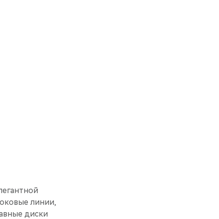
О
легантной
оковые линии,
лавные диски