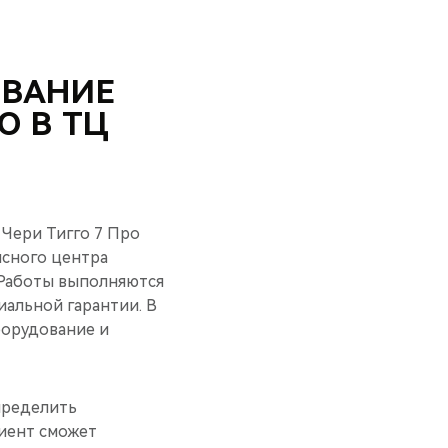
ИВАНИЕ
О В ТЦ
 Чери Тигго 7 Про
исного центра
 Работы выполняются
иальной гарантии. В
борудование и
пределить
иент сможет