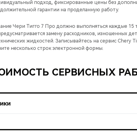
дивидуальный подход, фиксированные цены без дополн
должительной гарантии на проделанную работу.
ание Чери Тигго 7 Про должно выполняться каждые 15 т
 предусматривается замену расходников, изношенных де
нических жидкостей. Записывайтесь на сервис Chery Ti
ните несколько строк электронной формы.
ОИМОСТЬ СЕРВИСНЫХ РА
тики
Комплексная диагностика (Масло ДВС,
5600
ремни, жидкости, подвеска, колодки)