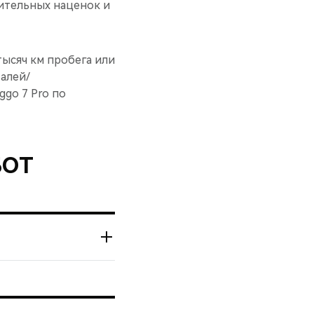
ительных наценок и
ысяч км пробега или
талей/
ggo 7 Pro по
БОТ