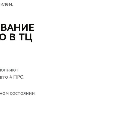
илем.
ИВАНИЕ
О В ТЦ
полняют
гго 4 ПРО.
ном состоянии: