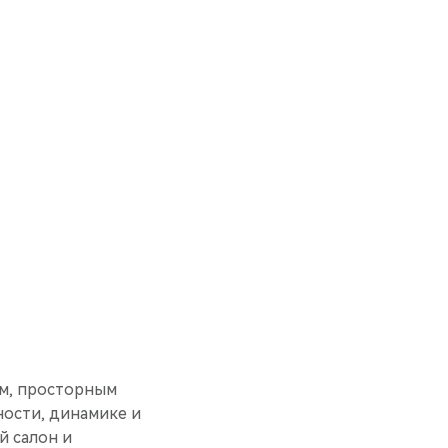
О
ом, просторным
ности, динамике и
й салон и