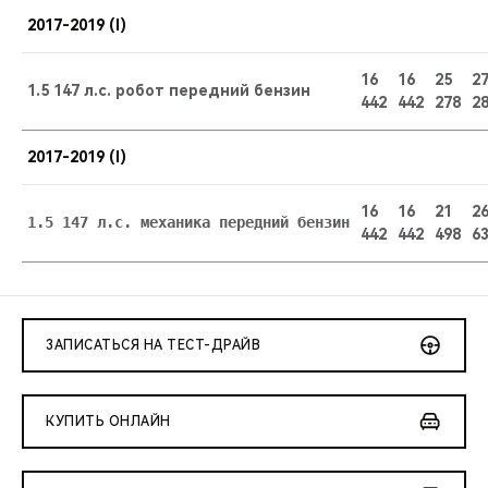
CHERY REMOTE
2017-2019 (I)
CHERY И СПОРТ
16
16
25
2
1.5 147 л.с. робот передний бензин
442
442
278
2
НАШИ МЕРОПРИЯТИЯ
2017-2019 (I)
ВИДЕООБЗОРЫ
16
16
21
2
CHERY ДЛЯ ДЕТЕЙ
442
442
498
6
ЗАПИСАТЬСЯ НА ТЕСТ-ДРАЙВ
КУПИТЬ ОНЛАЙН