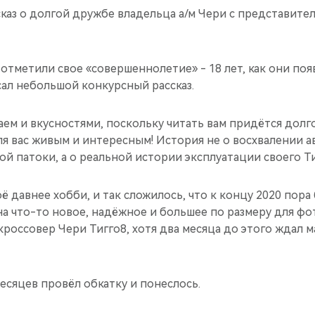
каз о долгой дружбе владельца а/м Чери с представите
 отметили свое «совершеннолетие» - 18 лет, как они поя
сал небольшой конкурсный рассказ.
аем и вкусностями, поскольку читать вам придётся долго,
ля вас живым и интересным! История не о восхвалении 
ой патоки, а о реальной истории эксплуатации своего Ти
ё давнее хобби, и так сложилось, что к концу 2020 пора
а что-то новое, надёжное и большее по размеру для фо
 кроссовер Чери Тигго8, хотя два месяца до этого ждал 
есяцев провёл обкатку и понеслось.