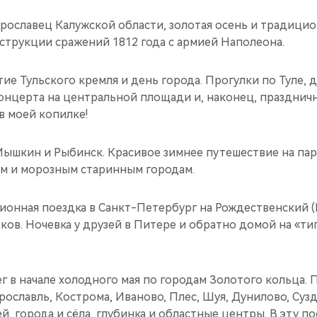
рославец Калужской области, золотая осень и традицио
струкции сражений 1812 года с армией Наполеона.
тие Тульского кремля и день города. Прогулки по Туле, 
онцерта на центральной площади и, наконец, праздничн
в моей копилке!
 Мышкин и Рыбинск. Красивое зимнее путешествие на пар
м и морозным старинным городам.
ционная поездка в Санкт-Петербург на Рождественский 
ов. Ночевка у друзей в Питере и обратно домой на «тиг
г в начале холодного мая по городам Золотого кольца. 
Ярославль, Кострома, Иваново, Плес, Шуя, Дунилово, Сузд
ей, города и сёла, глубинка и областные центры. В эту п