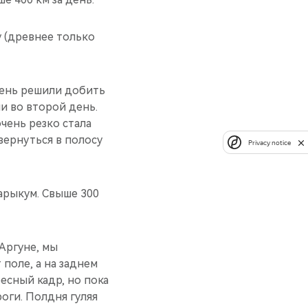
у (древнее только
 день решили добить
и во второй день.
очень резко стала
вернуться в полосу
Privacy notice
Сарыкум. Свыше 300
 Аргуне, мы
 поле, а на заднем
есный кадр, но пока
оги. Полдня гуляя