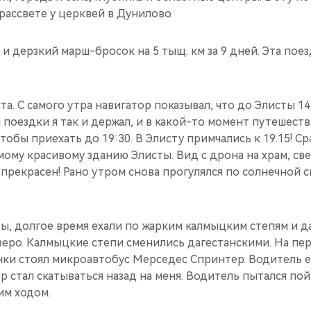
рассвете у церквей в Дунилово.
и дерзкий марш-бросок на 5 тыщ. км за 9 дней. Эта пое
та. С самого утра навигатор показывал, что до Элисты 14
мп поездки я так и держал, и в какой-то момент путешест
тобы приехать до 19:30. В Элисту примчались к 19.15! Ср
амому красивому зданию Элисты. Вид с дрона на храм, с
 прекрасен! Рано утром снова прогулялся по солнечной с
ты, долгое время ехали по жарким калмыцким степям и 
еро. Калмыцкие степи сменились дагестанскими. На пер
ки стоял микроавтобус Мерседес Спринтер. Водитель ег
р стал скатываться назад на меня. Водитель пытался пойм
им ходом.