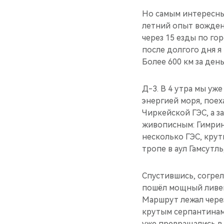
Но самым интересны
летний опыт вожден
через 15 езды по го
после долгого дня я
Более 600 км за день
Д-3. В 4 утра мы уж
энергией моря, поех
Чиркейской ГЭС, а з
живописным: Гимрин
несколько ГЭС, кру
тропе в аул Гамсутл
Спустившись, согрели
пошёл мощный ливен
Маршрут лежал через
крутым серпантинам 
уже превращались в р