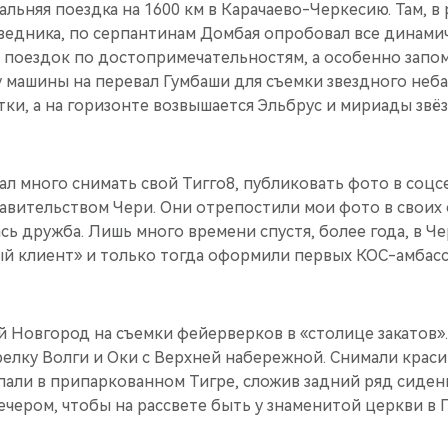
альняя поездка на 1600 км в Карачаево-Черкесию. Там, в
ведника, по серпантинам Домбая опробовал все динами
 поездок по достопримечательностям, а особенно запом
у машины на перевал Гумбаши для съемки звездного неба
тки, а на горизонте возвышается Эльбрус и мириады звёз
чал много снимать свой Тигго8, публиковать фото в соцс
авительством Чери. Они отрепостили мои фото в своих с
ась дружба. Лишь много времени спустя, более года, в Ч
й клиент» и только тогда оформили первых КОС-амбасс
й Новгород на съемки фейерверков в «столице закатов»
елку Волги и Оки с Верхней набережной. Снимали краси
пали в припаркованном Тигре, сложив задний ряд сиден
чером, чтобы на рассвете быть у знаменитой церкви в 