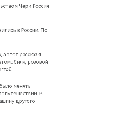
льством Чери Россия
вились в России. По
 а этот рассказ я
автомобиля, розовой
гго8.
 было менять
топутешествий. В
машину другого