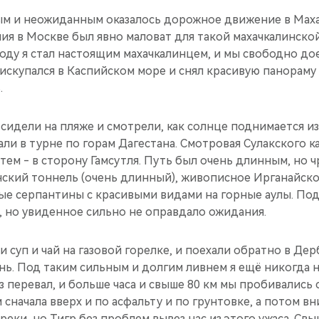
м и неожиданным оказалось дорожное движение в Махач
ия в Москве был явно маловат для такой махачкалинско
роду я стал настоящим махачкалинцем, и мы свободно дое
 искупался в Каспийском море и снял красивую панораму 
.
е сидели на пляже и смотрели, как солнце поднимается и
али в турне по горам Дагестана. Смотровая Сулакского к
атем - в сторону Гамсутля. Путь был очень длинным, но 
ский тоннель (очень длинный), живописное Ирганайск
тые серпантины с красивыми видами на горные аулы. По
ь, но увиденное сильно не оправдало ожидания.
 суп и чай на газовой горелке, и поехали обратно в Дер
ь. Под таким сильным и долгим ливнем я ещё никогда н
 перевал, и больше часа и свыше 80 км мы пробивались 
сначала вверх и по асфальту и по грунтовке, а потом в
еки, но Тигр без проблем вывез нас из этого ужаса. Свыш