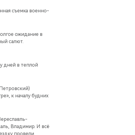
нная съемка военно-
долгое ожидание в
ый салют.
у дней в теплой
(Петровский)
ре», к началу будних
Переславль-
аль, Владимир. И всё
оездку провели