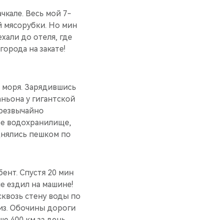
кале. Весь мой 7-
й мясорубки. Но мин
хали до отеля, где
города на закате!
з моря. Зарядившись
аньона у гигантской
чрезвычайно
ое водохранилище,
днялись пешком по
бент. Спустя 20 мин
е ездил на машине!
сквозь стену воды по
низ. Обочины дороги
е 400 км за день.