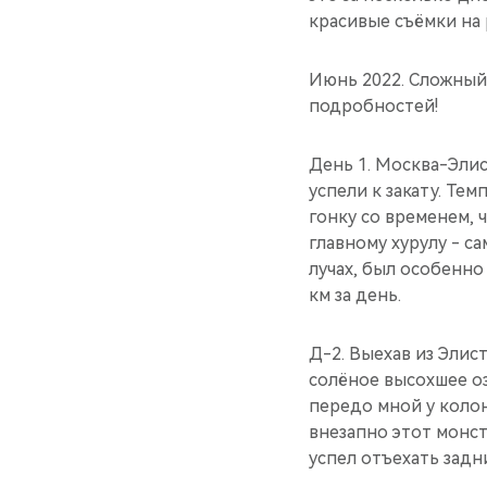
красивые съёмки на 
Июнь 2022. Сложный 
подробностей!
День 1. Москва-Элис
успели к закату. Те
гонку со временем, ч
главному хурулу - с
лучах, был особенно
км за день.
Д-2. Выехав из Элис
солёное высохшее оз
передо мной у колон
внезапно этот монст
успел отъехать задн