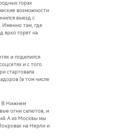
 родных горах
ческие возможности
нился выезд с
. Именно там, где
д ярко горят на
етях и поделился
оцсетях и с того
ери стартовала
адоров (в том числе
. В Нижнем
вые огни салютов, и
ий. А из Москвы мы
Покровах на Нерли и