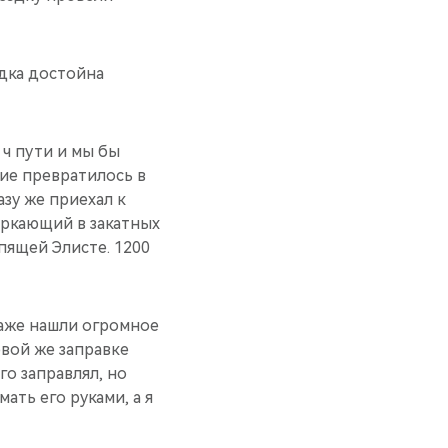
здка достойна
 ч пути и мы бы
вие превратилось в
азу же приехал к
веркающий в закатных
пящей Элисте. 1200
даже нашли огромное
вой же заправке
о заправлял, но
ать его руками, а я