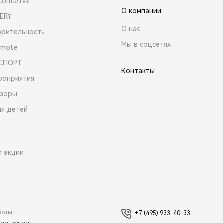
соцсетях
О компании
ERY
О нас
орительность
Мы в соцсетях
emote
 СПОРТ
Контакты
роприятия
зоры
ля детей
и акции
боты:
+7 (495) 933-40-33