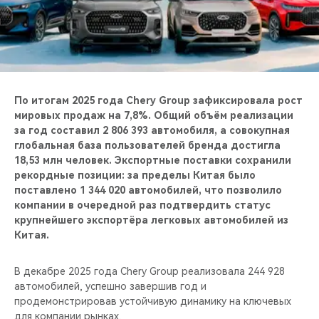
CHERY REMOTE
CHERY И СПОРТ
НАШИ МЕРОПРИЯТИЯ
По итогам 2025 года Chery Group зафиксировала рост
ВИДЕООБЗОРЫ
мировых продаж на 7,8%. Общий объём реализации
за год составил 2 806 393 автомобиля, а совокупная
глобальная база пользователей бренда достигла
CHERY ДЛЯ ДЕТЕЙ
18,53 млн человек. Экспортные поставки сохранили
рекордные позиции: за пределы Китая было
поставлено 1 344 020 автомобилей, что позволило
компании в очередной раз подтвердить статус
крупнейшего экспортёра легковых автомобилей из
Китая.
В декабре 2025 года Chery Group реализовала 244 928
автомобилей, успешно завершив год и
продемонстрировав устойчивую динамику на ключевых
для компании рынках.