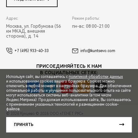
Адрес:
Режим работы:
Москва, ул. Горбунова (56
пн-вс: 08:00-21:00
км МКАД, внешняя
сторона), д. 14
+7 (495) 933-40-33
info@kuntsevo.com
ПРИСОЕДИНЯЙТЕСЬ К НАМ
В СОЦИАЛЬНЫХ СЕТЯХ:
Используя сайт, вы соглашаетесь с
политикой обработки данных
и использованием cookies вашего браузера. Cookies можно
отключить в любой момент в настройках браузера. Для обеспечения
оптимальной работы и улучшения пользовательского опыта на сайте
могут использоваться системы веб-аналитики (в том числе
СПЕЦПРЕДЛОЖЕНИЯ
Яндекс.Метрика). Продолжая использование сайта, Вы соглашаетесь
с применением указанных технологий и размещением cookie-
файлов.
© 2026 Кунцево
© 2026 ООО «ТЕНЕТ РУС»
ЗАПИСЬ НА ТЕСТ-ДРАЙВ
ПРАВОВАЯ ИНФОРМАЦИЯ
КОНТАКТЫ
КЛИЕНТСКАЯ ПОДДЕРЖКА
ПРИНЯТЬ
Сделано в ПЕРКС
РАСЧЕТ КРЕДИТА