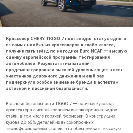
CHERY REMOTE
CHERY И СПОРТ
НАШИ МЕРОПРИЯТИЯ
Кроссовер CHERY TIGGO 7 подтвердил статус одного
из самых надёжных кроссоверов в своём классе,
ВИДЕООБЗОРЫ
получив пять звёзд по методике Euro NCAP — высшую
оценку европейской программы тестирования
CHERY ДЛЯ ДЕТЕЙ
автомобилей. Результаты испытаний
продемонстрировали высокий уровень защиты всех
участников дорожного движения и ещё раз
подчеркнули особое внимание бренда к аспектам
активной и пассивной безопасности.
В основе безопасности TIGGO 7 — прочная кузовная
архитектура с использованием высокопрочных видов
стали, в том числе горячей формовки. В конструкции
кузова до 65% деталей из высокопрочных
термоформованных сталей, что обеспечивает высокую