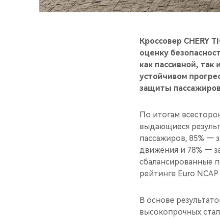
Кроссовер CHERY T
оценку безопаснос
как пассивной, так
устойчивом прогрес
защиты пассажиров
По итогам всесторо
выдающиеся результа
пассажиров, 85% — з
движения и 78% — з
сбалансированные п
рейтинге Euro NCAP.
В основе результато
высокопрочных стал