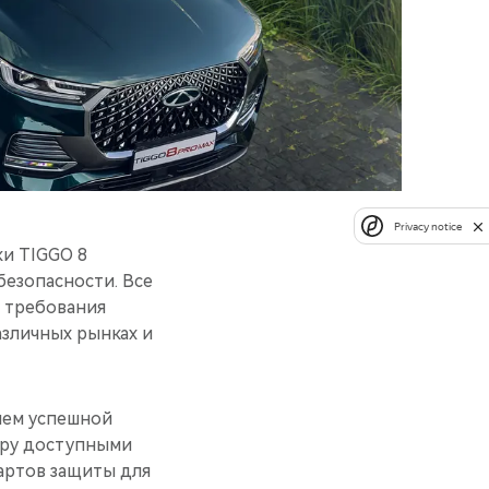
Privacy notice
ки TIGGO 8
безопасности. Все
д требования
зличных рынках и
ием успешной
иру доступными
артов защиты для