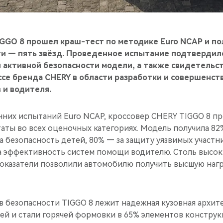
IGGO 8 прошел краш-тест по методике Euro NCAP и п
ти — пять звёзд. Проведенное испытание подтвердил
 и активной безопасности модели, а также свидетельс
се бренда CHERY в области разработки и совершенст
 и водителя.
нних испытаний Euro NCAP, кроссовер CHERY TIGGO 8 
ты во всех оценочных категориях. Модель получила 82
а безопасность детей, 80% — за защиту уязвимых участ
а эффективность систем помощи водителю. Столь высок
оказатели позволили автомобилю получить высшую нагр
в безопасности TIGGO 8 лежит надежная кузовная архи
ей и стали горячей формовки в 65% элементов констру