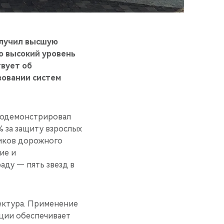
олучил высшую
о высокий уровень
твует об
вовании систем
продемонстрировал
% за защиту взрослых
ников дорожного
ие и
аду — пять звезд в
тектура. Применение
кции обеспечивает