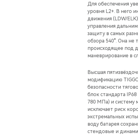
Для обеспечения ув
уровня L2+. В него
движения (LDW/ELK)
управления дальним 
защиту в самых раз
обзора 540°. Она не
происходящее под д
маневрирование в с
Высшая пятизвёздоч
модификацию TIGGO 
безопасности тягов
блок стандарта IP68
780 МПа) и систему 
исключает риск кор
экстремальных испыт
воду батарея сохра
стендовые и динами