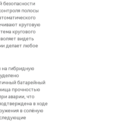
й безопасности
 контроля полосы
автоматического
печивают круговую
тема кругового
зволяет видеть
ми делает любое
и на гибридную
 уделено
етичный батарейный
 днища прочностью
при аварии, что
подтверждена в ходе
гружения в солёную
последующие