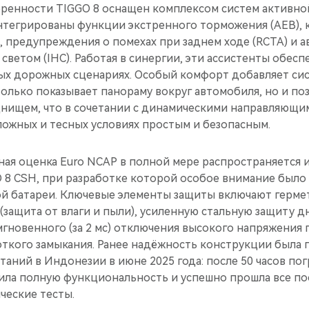
еренности TIGGO 8 оснащен комплексом систем активно
 интегрированы функции экстренного торможения (AEB),
, предупреждения о помехах при заднем ходе (RCTA) и 
светом (IHC). Работая в синергии, эти ассистенты обес
ных дорожных сценариях. Особый комфорт добавляет сис
 только показывает панораму вокруг автомобиля, но и по
нищем, что в сочетании с динамическими направляющи
ложных и тесных условиях простым и безопасным.
ная оценка Euro NCAP в полной мере распространяется 
8 CSH, при разработке которой особое внимание было
ой батареи. Ключевые элементы защиты включают герм
 (защита от влаги и пыли), усиленную стальную защиту
мгновенного (за 2 мс) отключения высокого напряжения 
откого замыкания. Ранее надёжность конструкции была 
аний в Индонезии в июне 2025 года: после 50 часов по
нила полную функциональность и успешно прошла все 
ческие тесты.