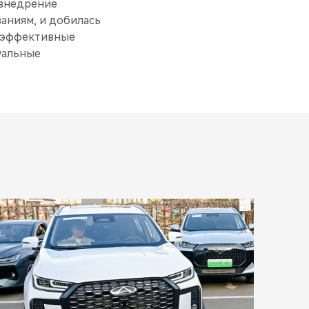
 внедрение
аниям, и добилась
коэффективные
уальные