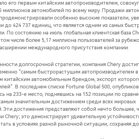
ало его первым китайским автопроизводителем, совоку
5 миллионов автомобилей по всему миру. Продажи авто
 продемонстрировали особенно высокие показатели, уве
и до 424 737 единиц, что является одним из самых быс
ли. По состоянию на июль глобальная клиентская база Ch
 том числе более 5,17 миллиона пользователей за рубежо
расширении международного присутствия компании.
нности долгосрочной стратегии, компания Chery достиг
ременно “самым быстрорастущим автопроизводителем в 
вым китайским автомобильным брендом, экспорт которог
ей”. В последнем списке Fortune Global 500, опубликов
сь на 233-е место, поднявшись на 152 позиции по срав
я самым значительным достижением среди всех мировых
. Эти достижения представляют собой нечто большее, 
ии Chery; это демонстрирует удивительную устойчивост
тать в условиях разной рыночной ситуации, сохраняя д