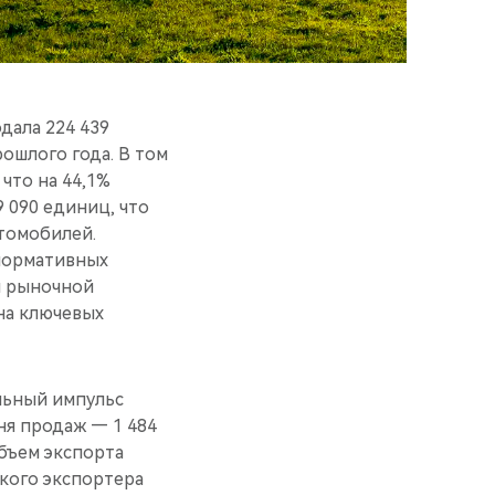
дала 224 439
ошлого года. В том
что на 44,1%
 090 единиц, что
томобилей.
 нормативных
и рыночной
на ключевых
льный импульс
ня продаж — 1 484
объем экспорта
ского экспортера