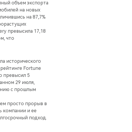
пный объем экспорта
мобилей на новых
личившись на 87,7%
трорастущих
ery превысила 17,18
м, что
ла исторического
рейтинге Fortune
о превысил 5
анном 29 июля,
нению с прошлым
чем просто прорыв в
ь компании и ее
олгосрочный подход.