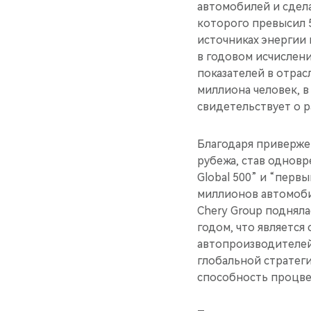
автомобилей и сдел
которого превысил 
источниках энергии
в годовом исчислени
показателей в отрас
миллиона человек, в
свидетельствует о 
Благодаря приверже
рубежа, став однов
Global 500” и “пер
миллионов автомобил
Chery Group подняла
годом, что являетс
автопроизводителей
глобальной стратег
способность процве