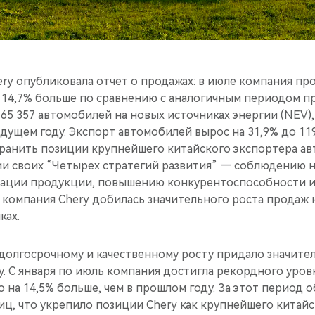
ry опубликовала отчет о продажах: в июле компания про
 14,7% больше по сравнению с аналогичным периодом пр
65 357 автомобилей на новых источниках энергии (NEV), 
дущем году. Экспорт автомобилей вырос на 31,9% до 119
хранить позиции крупнейшего китайского экспортера ав
ии своих “Четырех стратегий развития” — соблюдению
зации продукции, повышению конкурентоспособности 
омпания Chery добилась значительного роста продаж 
ках.
 долгосрочному и качественному росту придало значите
у. С января по июль компания достигла рекордного уров
о на 14,5% больше, чем в прошлом году. За этот период 
иц, что укрепило позиции Chery как крупнейшего китай