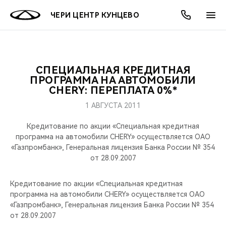
ЧЕРИ ЦЕНТР КУНЦЕВО
СПЕЦИАЛЬНАЯ КРЕДИТНАЯ
ОНЛАЙН СЕРВИСЫ
ПОКУПАТЕЛЯМ
ВЛАДЕЛЬЦАМ
О КОМПАНИИ
МИР CHERY
МОДЕЛИ
АКЦИИ
ПРОГРАММА НА АВТОМОБИЛИ
CHERY: ПЕРЕПЛАТА 0%*
ВЫБОР И ПОКУПКА
СЕРВИС
АКСЕССУАРЫ
ВЫГОДЫ И АКЦИИ
ВЫБОР И ПОКУПКА
О НАС
ВСЕ МОДЕЛИ
1 АВГУСТА 2011
КРЕДИТ И СТРАХОВАНИЕ
ЗАПЧАСТИ И АКСЕССУАРЫ
О БРЕНДЕ
КРЕДИТ
МЫ В СОЦСЕТЯХ
Кредитование по акции «Специальная кредитная
КРОССОВЕРЫ
программа на автомобили CHERY» осуществляется ОАО
«Газпромбанк», Генеральная лицензия Банка России № 354
ПОДДЕРЖКА
CHERY В СОЦСЕТЯХ
от 28.09.2007
СЕДАНЫ
CHERY CONNECT
ЛЮДИ CHERY
Кредитование по акции «Специальная кредитная
НОВИНКИ
программа на автомобили CHERY» осуществляется ОАО
БЛАГОТВОРИТЕЛЬНОСТЬ
«Газпромбанк», Генеральная лицензия Банка России № 354
от 28.09.2007