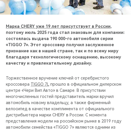
CHERY REMOTE
CHERY И СПОРТ
Марка CHERY уже 19 лет присутствует в России
,
НАШИ МЕРОПРИЯТИЯ
поэтому июль 2025 года стал знаковым для компании:
состоялась выдача 190 000-го автомобиля серии
«TIGGO 7». Этот кроссовер получил заслуженное
ВИДЕООБЗОРЫ
признание как в нашей стране, так и по всему миру
благодаря технологическому оснащению, высокому
CHERY ДЛЯ ДЕТЕЙ
качеству и привлекательному дизайну.
Торжественное вручение ключей от серебристого
кроссовера
TIGGO 7L
прошло в официальном дилерском
центре «Чери Вип Авто» в Самаре. В присутствии
многочисленных гостей представитель марки вручил
автомобиль новому владельцу, а также фирменный
велосипед в качестве комплимента от официального
дистрибьютера марки CHERY в России. С момента
представления модели на российском рынке в 2019 году
автомобили семейства «TIGGO 7» являются одними из