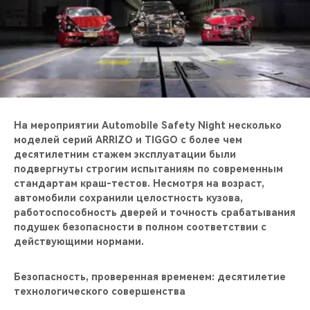
CHERY REMOTE
CHERY И СПОРТ
НАШИ МЕРОПРИЯТИЯ
ВИДЕООБЗОРЫ
На мероприятии Automobile Safety Night несколько
моделей серий ARRIZO и TIGGO с более чем
CHERY ДЛЯ ДЕТЕЙ
десятилетним стажем эксплуатации были
подвергнуты строгим испытаниям по современным
стандартам краш-тестов. Несмотря на возраст,
автомобили сохранили целостность кузова,
работоспособность дверей и точность срабатывания
подушек безопасности в полном соответствии с
действующими нормами.
Безопасность, проверенная временем: десятилетие
технологического совершенства