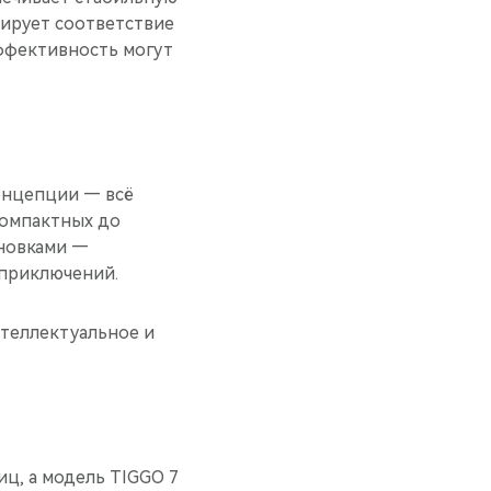
тирует соответствие
ффективность могут
онцепции — всё
компактных до
новками —
-приключений.
нтеллектуальное и
иц, а модель TIGGO 7