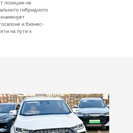
ет позиции не
обального гибридного
ознаменует
осалоне и бизнес-
ети на пути к