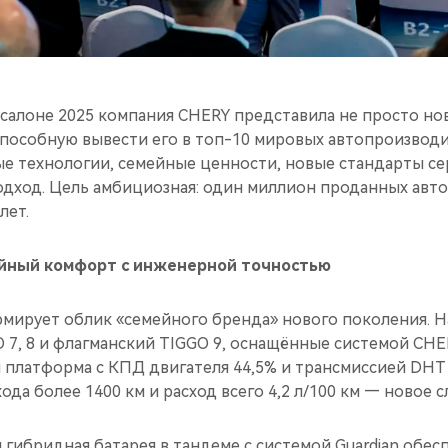
салоне 2025 компания CHERY представила не просто н
способную вывести его в топ-10 мировых автопроизводи
ые технологии, семейные ценности, новые стандарты се
дход. Цель амбициозная: один миллион проданных авт
лет.
йный комфорт с инженерной точностью
мирует облик «семейного бренда» нового поколения. Н
7, 8 и флагманский TIGGO 9, оснащённые системой CHER
я платформа с КПД двигателя 44,5% и трансмиссией DHT
ода более 1400 км и расход всего 4,2 л/100 км — новое с
я гибридная батарея в тандеме с системой Guardian обе