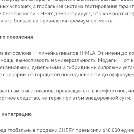
ных условиях, а глобальная система тестирования гаран
 безопасности. CHERY демонстрирует, что комфорт и э
 и это больше не привилегия премиум-сегмента.
ого поколения
а автосалона — линейка пикапов HIMLA. От имени до к
 мощь, выносливость и универсальность. Модели — от 
бензиновыми, дизельными и гибридными силовыми уста
е сценарии: от городской повседневности до оффроуд
ает сам класс пикапов, превращая его в комфортное, и
ртное средство, не теряя при этом внедорожной сути.
з интеграцию
года глобальные продажи CHERY превысили 640 000 един