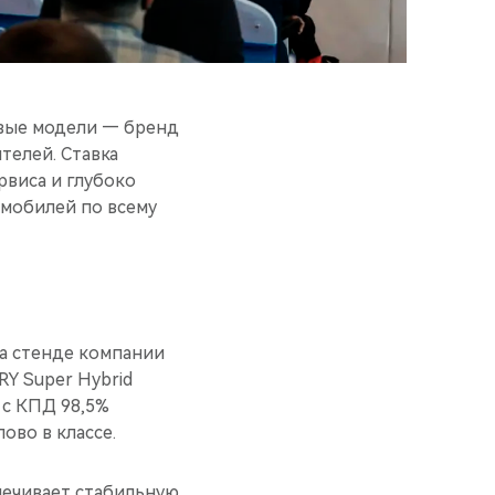
овые модели — бренд
телей. Ставка
рвиса и глубоко
омобилей по всему
а стенде компании
Y Super Hybrid
 с КПД 98,5%
лово в классе.
спечивает стабильную