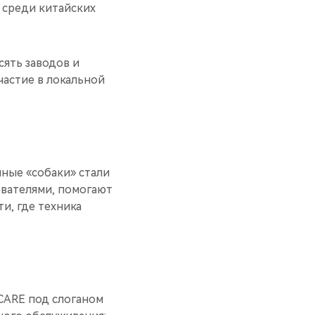
 среди китайских
сять заводов и
частие в локальной
ные «собаки» стали
ователями, помогают
и, где техника
CARE под слоганом