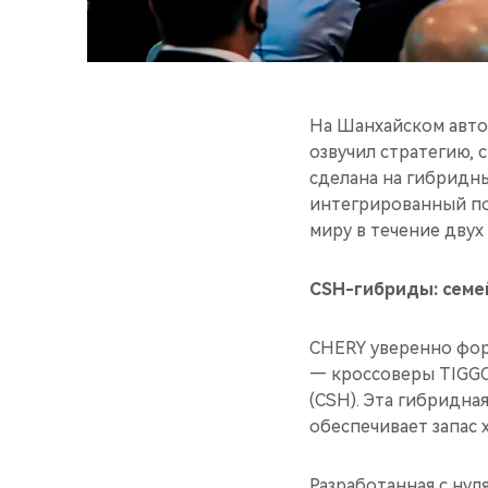
На Шанхайском авто
озвучил стратегию, 
сделана на гибридн
интегрированный по
миру в течение двух 
CSH-гибриды: семе
CHERY уверенно фор
— кроссоверы TIGGO 
(CSH). Эта гибридна
обеспечивает запас х
Разработанная с нул