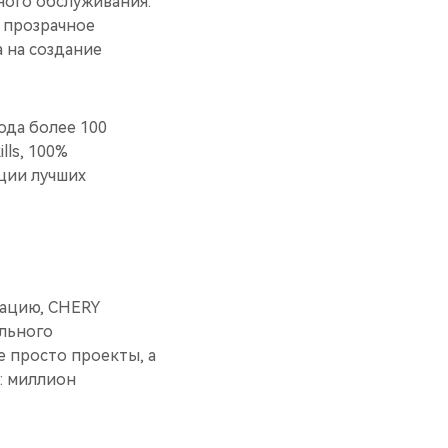
ного обслуживания:
, прозрачное
 на создание
ода более 100
lls, 100%
ации лучших
рацию, CHERY
ального
е просто проекты, а
: миллион