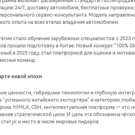
ограмма включает расширенные стандарты послепродаж
уацию 24/7, доставку автомобиля, бесплатные проверки
персонального сервис-консультанта. Модель направлена
ого опыта на всех этапах владения автомобилем.
егии стало обучение зарубежных специалистов: с 2023 г
ов прошли подготовку в Китае. Новый конкурс “100% Ski
щенный в 2025 году, стал платформой для оценки и мотив
висных команд.
арте новой эпохи
ные ценности, гибридные технологии и глубокую интег
а “успешного китайского экспортёра” в категорию глоб
рока. HIMLA, CSH, интеллектуальная платформа — это н
ния стратегической цели. И цель эта обозначена чётко
статус и место в числе мировых лидеров.