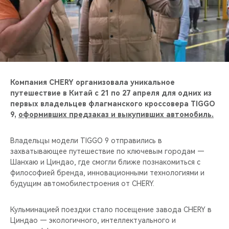
CHERY REMOTE
CHERY И СПОРТ
НАШИ МЕРОПРИЯТИЯ
ВИДЕООБЗОРЫ
Компания CHERY организовала уникальное
путешествие в Китай с 21 по 27 апреля для одних из
первых владельцев флагманского кроссовера TIGGO
CHERY ДЛЯ ДЕТЕЙ
9,
оформивших предзаказ и выкупивших автомобиль.
Владельцы модели TIGGO 9 отправились в
захватывающее путешествие по ключевым городам —
Шанхаю и Циндао, где смогли ближе познакомиться с
философией бренда, инновационными технологиями и
будущим автомобилестроения от CHERY.
Кульминацией поездки стало посещение завода CHERY в
Циндао — экологичного, интеллектуального и