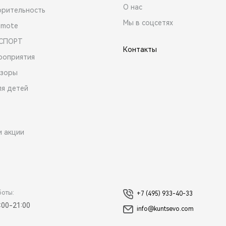
О нас
орительность
Мы в соцсетях
emote
 СПОРТ
Контакты
роприятия
зоры
ля детей
и акции
боты:
+7 (495) 933-40-33
:00-21:00
info@kuntsevo.com