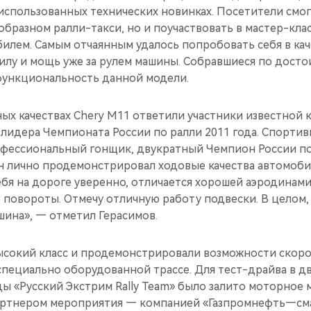
 использованных технических новинках. Посетители смог
образном ралли-такси, но и поучаствовать в мастер-кла
илем. Самым отчаянным удалось попробовать себя в кач
силу и мощь уже за рулем машины. Собравшиеся по дост
функциональность данной модели.
ых качествах Chery M11 ответили участники известной
, лидера Чемпионата России по ралли 2011 года. Спорти
фессиональный гонщик, двукратный Чемпион России п
Он лично продемонстрировал ходовые качества автомоби
ебя на дороге уверенно, отличается хорошей аэродинам
 повороты. Отмечу отличную работу подвески. В целом,
шина», — отметил Герасимов.
ысокий класс и продемонстрировали возможности скор
специально оборудованной трассе. Для тест-драйва в д
 «Русский Экстрим Rally Team» было залито моторное м
артнером мероприятия — компанией «Газпромнефть—сма