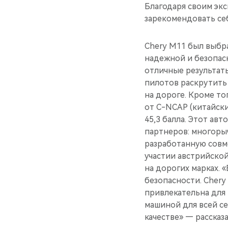
Благодаря своим эк
зарекомендовать себ
Chery M11 был выбра
надежной и безопасн
отличные результаты
пилотов раскрутить 
на дороге. Кроме т
от C-NCAP (китайски
45,3 балла. Этот ав
партнеров: многоры
разработанную совме
участии австрийско
на дорогих марках. 
безопасности. Chery
привлекательна для
машиной для всей с
качестве» — расска