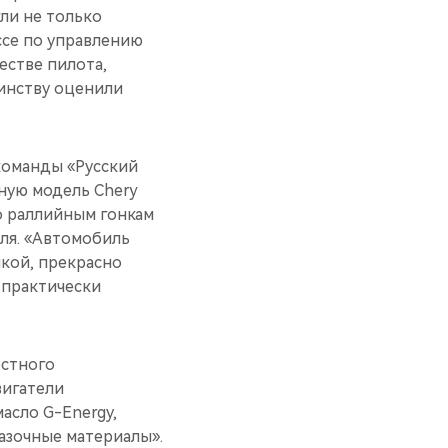
ли не только
ссе по управлению
естве пилота,
оинству оценили
 команды «Русский
вную модель Chery
о раллийным гонкам
ля. «Автомобиль
икой, прекрасно
 практически
остного
вигатели
асло G-Energy,
зочные материалы».