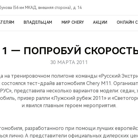
рбунова (56 км МКАД, внешняя сторона), д. 14
АТЕЛЯМ
ВЛАДЕЛЬЦАМ
МИР CHERY
АКЦИИ
ОНЛАЙН 
11 — ПОПРОБУЙ СКОРОСТЬ
30 МАРТА 2011
да на тренировочном полигоне команды «Русский Экстри
состоялся тест-драйв автомобиля Chery М11. Организа
», представила несколько вариантов модели: седан, х
биль, призер ралли «Лужский рубеж 2011» и «Светогор
и явился главным героем мероприятия.
томобиля, разработанного при помощи лучших европейс
ться лично. А представители официальных дилерских ц