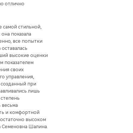
ло отлично
е самой стильной,
 она показала
енно, все попытки
 оставалась
вший высокие оценки
ым показателем
ения своих
о управления,
, созданный при
навливались лишь
 степень
 весьма
ть и комфортной
достаточно высоком
а Семеновна Шалина.