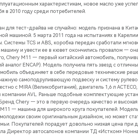
сплуатационным характеристикам, новое масло уже успе
я в 2010 году среди потребителей.
н для тест-драйва не случайно: модель признана в Кита
ой машиной. 5 марта 2011 года на испытаниях в Карелии
. Системы TCS и ABS, коробка передач сработали мгнов
машину и увести ее в кювет окончились провалом — она
ого, Chery M11 — первый китайский автомобиль, получи
й аналог ENCAP). Модель получила пять звезд с отличн
томобиль объединяет в себе передовые технические реш
чажную самоподруливающую подвеску и систему рулевог
стно с MIRA (Великобритания), двигатель 1,6 л ACTECO
й компании AVL. Раньше подобные комплектующие уста
«Бренд Chery — это в первую очередь качество и высокая
 M11 — машина для широкого круга покупателей. Модель
 молодежи своим оригинальным дизайном, но может ста
емьи. Покупателей порадует довольно низкая цена при 
зала Директор автосалонов компании ТД «Истком» Нонн