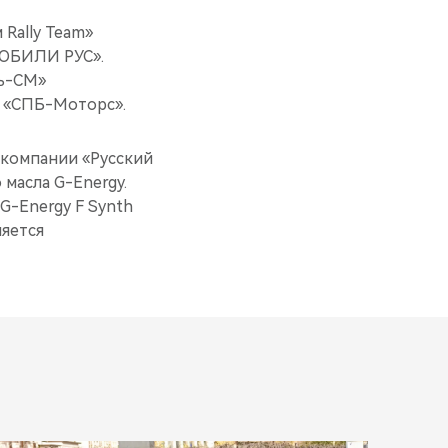
Rally Team»
МОБИЛИ РУС».
ть-СМ»
, «СПБ-Моторс».
 компании «Русский
масла G-Energy.
G-Energy F Synth
ляется