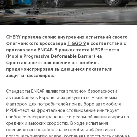
CHERY REMOTE
CHERY И СПОРТ
НАШИ МЕРОПРИЯТИЯ
CHERY провела серию внутренних испытаний своего
флагманского кроссовера
TIGGO 9
в соответствии с
ВИДЕООБЗОРЫ
протоколами ENCAP. В рамках теста MPDB-теста
(Mobile Progressive Deformable Barrier) на
фронтальное столкновение автомобиль
CHERY ДЛЯ ДЕТЕЙ
продемонстрировал выдающиеся показатели
защиты пассажиров.
Стандарты ENCAP являются эталоном безопасности
автомобилей в Европе, а их результаты – ключевым
фактором для потребителей при выборе автомобиля.
MPDB-тест на фронтальное столкновение имитирует
наиболее распространённые в реальной жизни аварии на
средних и высоких скоростях. В ходе испытания
оценивается способность автомобиля эффективно
поглощать энергию удара, сохраняя целостность салона и