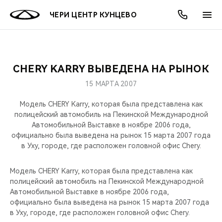
ЧЕРИ ЦЕНТР КУНЦЕВО
CHERY KARRY ВЫВЕДЕНА НА РЫНОК
ОНЛАЙН СЕРВИСЫ
ПОКУПАТЕЛЯМ
ВЛАДЕЛЬЦАМ
О КОМПАНИИ
МИР CHERY
МОДЕЛИ
АКЦИИ
15 МАРТА 2007
ВЫБОР И ПОКУПКА
СЕРВИС
АКСЕССУАРЫ
ВЫГОДЫ И АКЦИИ
ВЫБОР И ПОКУПКА
О НАС
ВСЕ МОДЕЛИ
Модель CHERY Karry, которая была представлена как
полицейский автомобиль на Пекинской Международной
КРЕДИТ И СТРАХОВАНИЕ
ЗАПЧАСТИ И АКСЕССУАРЫ
О БРЕНДЕ
КРЕДИТ
МЫ В СОЦСЕТЯХ
Автомобильной Выставке в ноябре 2006 года,
КРОССОВЕРЫ
официально была выведена на рынок 15 марта 2007 года
в Уху, городе, где расположен головной офис Chery.
ПОДДЕРЖКА
CHERY В СОЦСЕТЯХ
СЕДАНЫ
Модель CHERY Karry, которая была представлена как
CHERY CONNECT
ЛЮДИ CHERY
полицейский автомобиль на Пекинской Международной
НОВИНКИ
Автомобильной Выставке в ноябре 2006 года,
БЛАГОТВОРИТЕЛЬНОСТЬ
официально была выведена на рынок 15 марта 2007 года
в Уху, городе, где расположен головной офис Chery.