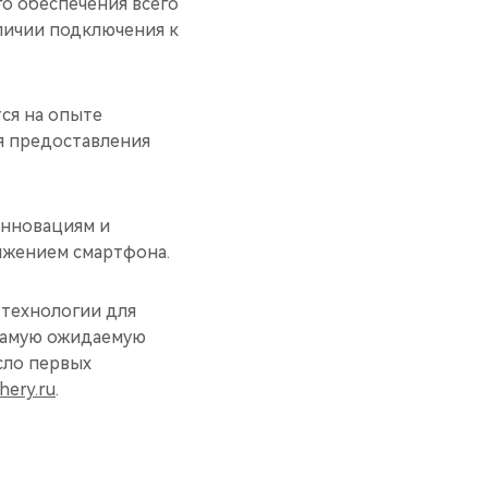
о обеспечения всего
личии подключения к
ся на опыте
я предоставления
инновациям и
лжением смартфона.
 технологии для
 самую ожидаемую
исло первых
hery.ru
.