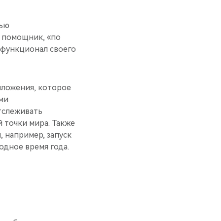
тью
 помощник, «по
ь функционал своего
иложения, которое
ми
тслеживать
 точки мира. Также
 например, запуск
одное время года.