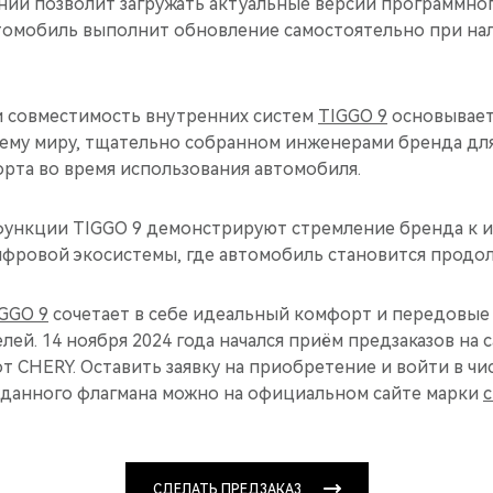
ий позволит загружать актуальные версии программног
томобиль выполнит обновление самостоятельно при на
 совместимость внутренних систем
TIGGO 9
основывает
сему миру, тщательно собранном инженерами бренда дл
рта во время использования автомобиля.
ункции TIGGO 9 демонстрируют стремление бренда к 
фровой экосистемы, где автомобиль становится продо
GGO 9
сочетает в себе идеальный комфорт и передовые
ей. 14 ноября 2024 года начался приём предзаказов на
от CHERY. Оставить заявку на приобретение и войти в ч
данного флагмана можно на официальном сайте марки
c
СДЕЛАТЬ ПРЕДЗАКАЗ