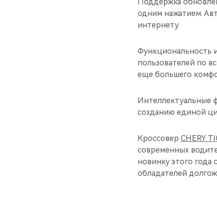
Поддержка обновлен
одним нажатием. Ав
интернету.
Функциональность и
пользователей по в
еще большего комфо
Интеллектуальные ф
созданию единой ци
Кроссовер
CHERY TI
современных водител
новинку этого года 
обладателей долгож