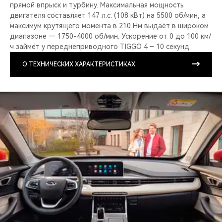
прямой впрыск и турбину. Максимальная мощность
двигателя составляет 147 л.с. (108 кВт) на 5500 об/мин, а
максимум крутящего момента в 210 Нм выдаёт в широком
диапазоне — 1750-4000 об/мин. Ускорение от 0 до 100 км/
ч займёт у переднеприводного TIGGO 4 – 10 секунд.
О ТЕХНИЧЕСКИХ ХАРАКТЕРИСТИКАХ