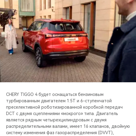
CHERY TIGGO 4 будет оснащаться бензиновым
турбированным двигателем 1.5T и 6-ступенчатой
преселективной роботизированной коробкой передач
DCT с двумя сцеплениями «мокрого» типа. Двигатель
является рядным четырехцилиндровым с двумя
распределительными валами, имеет 16 клапанов, двойную
систему изменения фаз газораспределения (DVVT),