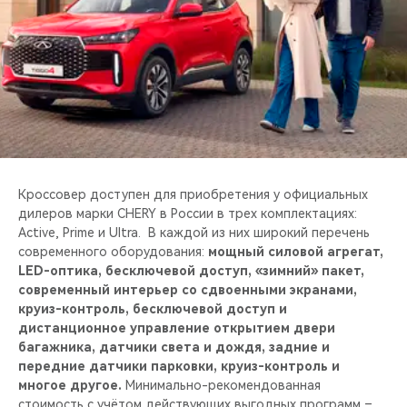
CHERY REMOTE
CHERY И СПОРТ
НАШИ МЕРОПРИЯТИЯ
ВИДЕООБЗОРЫ
CHERY ДЛЯ ДЕТЕЙ
Кроссовер доступен для приобретения у официальных
дилеров марки CHERY в России в трех комплектациях:
Active, Prime и Ultra. В каждой из них широкий перечень
современного оборудования:
мощный силовой агрегат,
LED-оптика, бесключевой доступ, «зимний» пакет,
современный интерьер со сдвоенными экранами,
круиз-контроль, бесключевой доступ и
дистанционное управление открытием двери
багажника, датчики света и дождя, задние и
передние датчики парковки, круиз-контроль и
многое другое.
Минимально-рекомендованная
стоимость с учётом действующих выгодных программ –