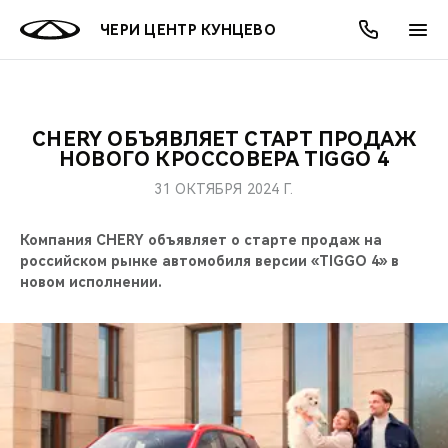
ЧЕРИ ЦЕНТР КУНЦЕВО
CHERY ОБЪЯВЛЯЕТ СТАРТ ПРОДАЖ
ОНЛАЙН СЕРВИСЫ
ПОКУПАТЕЛЯМ
ВЛАДЕЛЬЦАМ
О КОМПАНИИ
МИР CHERY
МОДЕЛИ
АКЦИИ
НОВОГО КРОССОВЕРА TIGGO 4
31 ОКТЯБРЯ 2024 Г.
ВЫБОР И ПОКУПКА
СЕРВИС
АКСЕССУАРЫ
ВЫГОДЫ И АКЦИИ
ВЫБОР И ПОКУПКА
О НАС
ВСЕ МОДЕЛИ
Компания CHERY объявляет о старте продаж на
КРЕДИТ И СТРАХОВАНИЕ
ЗАПЧАСТИ И АКСЕССУАРЫ
О БРЕНДЕ
КРЕДИТ
МЫ В СОЦСЕТЯХ
российском рынке автомобиля версии «TIGGO 4» в
КРОССОВЕРЫ
новом исполнении.
ПОДДЕРЖКА
CHERY В СОЦСЕТЯХ
СЕДАНЫ
CHERY CONNECT
ЛЮДИ CHERY
НОВИНКИ
БЛАГОТВОРИТЕЛЬНОСТЬ