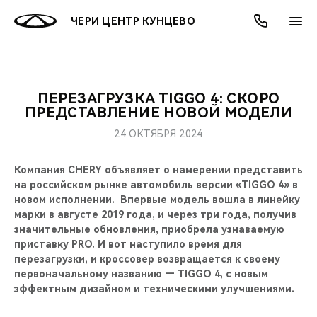
ЧЕРИ ЦЕНТР КУНЦЕВО
ПЕРЕЗАГРУЗКА TIGGO 4: СКОРО
ОНЛАЙН СЕРВИСЫ
ПОКУПАТЕЛЯМ
ВЛАДЕЛЬЦАМ
О КОМПАНИИ
МИР CHERY
МОДЕЛИ
АКЦИИ
ПРЕДСТАВЛЕНИЕ НОВОЙ МОДЕЛИ
24 ОКТЯБРЯ 2024
ВЫБОР И ПОКУПКА
СЕРВИС
АКСЕССУАРЫ
ВЫГОДЫ И АКЦИИ
ВЫБОР И ПОКУПКА
О НАС
ВСЕ МОДЕЛИ
Компания CHERY объявляет о намерении представить
КРЕДИТ И СТРАХОВАНИЕ
ЗАПЧАСТИ И АКСЕССУАРЫ
О БРЕНДЕ
КРЕДИТ
МЫ В СОЦСЕТЯХ
на российском рынке автомобиль версии «TIGGO 4» в
КРОССОВЕРЫ
новом исполнении. Впервые модель вошла в линейку
ПОДДЕРЖКА
CHERY В СОЦСЕТЯХ
марки в августе 2019 года, и через три года, получив
СЕДАНЫ
значительные обновления, приобрела узнаваемую
приставку PRO. И вот наступило время для
CHERY CONNECT
ЛЮДИ CHERY
перезагрузки, и кроссовер возвращается к своему
НОВИНКИ
первоначальному названию — TIGGO 4, с новым
БЛАГОТВОРИТЕЛЬНОСТЬ
эффектным дизайном и техническими улучшениями.