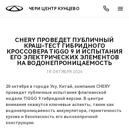
ЧЕРИ ЦЕНТР КУНЦЕВО
CHERY ПРОВЕДЕТ ПУБЛИЧНЫЙ
ОНЛАЙН СЕРВИСЫ
ПОКУПАТЕЛЯМ
ВЛАДЕЛЬЦАМ
О КОМПАНИИ
МИР CHERY
МОДЕЛИ
АКЦИИ
КРАШ-ТЕСТ ГИБРИДНОГО
КРОССОВЕРА TIGGO 9 И ИСПЫТАНИЯ
ЕГО ЭЛЕКТРИЧЕСКИХ ЭЛЕМЕНТОВ
ВЫБОР И ПОКУПКА
СЕРВИС
АКСЕССУАРЫ
ВЫГОДЫ И АКЦИИ
ВЫБОР И ПОКУПКА
О НАС
ВСЕ МОДЕЛИ
НА ВОДОНЕПРОНИЦАЕМОСТЬ
КРЕДИТ И СТРАХОВАНИЕ
ЗАПЧАСТИ И АКСЕССУАРЫ
О БРЕНДЕ
КРЕДИТ
МЫ В СОЦСЕТЯХ
18 ОКТЯБРЯ 2024
КРОССОВЕРЫ
ПОДДЕРЖКА
CHERY В СОЦСЕТЯХ
20 октября в городе Уху, Китай, компания CHERY
проведет публичные испытания флагманской
СЕДАНЫ
модели TIGGO 9 гибридной версии. В центре
CHERY CONNECT
ЛЮДИ CHERY
внимания окажутся ключевые аспекты, такие как
НОВИНКИ
водонепроницаемость аккумулятора, герметичность
БЛАГОТВОРИТЕЛЬНОСТЬ
кузова и безопасность его высокопрочной
конструкции.