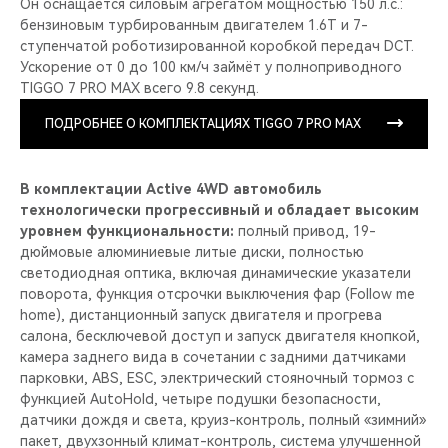
Он оснащается силовым агрегатом мощностью 150 л.с.:
бензиновым турбированным двигателем 1.6T и 7-
ступенчатой роботизированной коробкой передач DCT.
Ускорение от 0 до 100 км/ч займёт у полноприводного
TIGGO 7 PRO MAX всего 9.8 секунд.
ПОДРОБНЕЕ О КОМПЛЕКТАЦИЯХ TIGGO 7 PRO MAX
В комплектации Active 4WD автомобиль
технологически прогрессивный и обладает высоким
уровнем функциональности:
полный привод, 19-
дюймовые алюминиевые литые диски, полностью
светодиодная оптика, включая динамические указатели
поворота, функция отсрочки выключения фар (Follow me
home), дистанционный запуск двигателя и прогрева
салона, бесключевой доступ и запуск двигателя кнопкой,
камера заднего вида в сочетании с задними датчиками
парковки, ABS, ESC, электрический стояночный тормоз с
функцией AutoHold, четыре подушки безопасности,
датчики дождя и света, круиз-контроль, полный «зимний»
пакет, двухзонный климат-контроль, система улучшенной