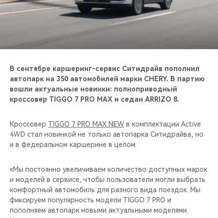
CHERY REMOTE
CHERY И СПОРТ
НАШИ МЕРОПРИЯТИЯ
В сентябре каршеринг-сервис Ситидрайв пополнил
ВИДЕООБЗОРЫ
автопарк на 350 автомобилей марки CHERY. В партию
вошли актуальные новинки: полноприводный
кроссовер TIGGO 7 PRO MAX и седан ARRIZO 8.
CHERY ДЛЯ ДЕТЕЙ
Кроссовер
TIGGO 7 PRO MAX NEW
в комплектации Active
4WD стал новинкой не только автопарка Ситидрайва, но
и в федеральном каршерине в целом.
«Мы постоянно увеличиваем количество доступных марок
и моделей в сервисе, чтобы пользователи могли выбрать
комфортный автомобиль для разного вида поездок. Мы
фиксируем популярность модели TIGGO 7 PRO и
пополняем автопарк новыми актуальными моделями.