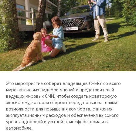
CHERY REMOTE
CHERY И СПОРТ
НАШИ МЕРОПРИЯТИЯ
ВИДЕООБЗОРЫ
CHERY ДЛЯ ДЕТЕЙ
Это мероприятие соберет владельцев CHERY со всего
мира, ключевых лидеров мнений и представителей
ведущих мировых СМИ, чтобы создать новаторскую
экосистему, которая откроет перед пользователями
возможности для повышения комфорта, снижения
эксплуатационных расходов и обеспечения высокого
уровня здоровой и уютной атмосферы дома и в
автомобиле.