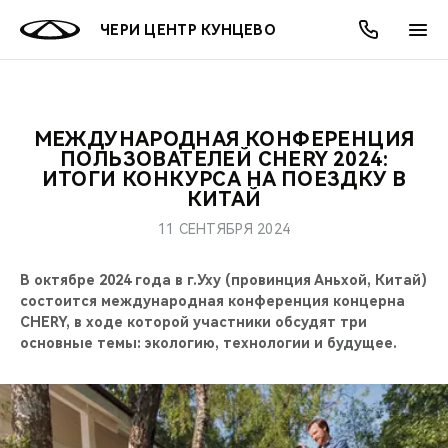
ЧЕРИ ЦЕНТР КУНЦЕВО
МЕЖДУНАРОДНАЯ КОНФЕРЕНЦИЯ
ОНЛАЙН СЕРВИСЫ
ПОКУПАТЕЛЯМ
ВЛАДЕЛЬЦАМ
О КОМПАНИИ
МИР CHERY
МОДЕЛИ
АКЦИИ
ПОЛЬЗОВАТЕЛЕЙ CHERY 2024:
ИТОГИ КОНКУРСА НА ПОЕЗДКУ В
КИТАЙ
ВЫБОР И ПОКУПКА
СЕРВИС
АКСЕССУАРЫ
ВЫГОДЫ И АКЦИИ
ВЫБОР И ПОКУПКА
О НАС
ВСЕ МОДЕЛИ
11 СЕНТЯБРЯ 2024
КРЕДИТ И СТРАХОВАНИЕ
ЗАПЧАСТИ И АКСЕССУАРЫ
О БРЕНДЕ
КРЕДИТ
МЫ В СОЦСЕТЯХ
КРОССОВЕРЫ
В октябре 2024 года в г.Уху (провинция Аньхой, Китай)
ПОДДЕРЖКА
CHERY В СОЦСЕТЯХ
состоится международная конференция концерна
CHERY, в ходе которой участники обсудят три
СЕДАНЫ
основные темы: экологию, технологии и будущее.
CHERY CONNECT
ЛЮДИ CHERY
НОВИНКИ
БЛАГОТВОРИТЕЛЬНОСТЬ