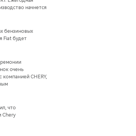
RY. Ежегодная
изводство начнется
ах бензиновых
 Fiat будет
церемонии
ынок очень
 с компанией CHERY,
чным
ил, что
 Chery