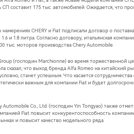
 Alfa Romeo и Fiat, а также новые модели компании CHE
СП составит 175 тыс. автомобилей. Ожидается, что про
 намерениях CHERY и Fiat подписали договор о поставк
.6 и 1.8 литра. Согласно договору, итальянская компания
00 тыс. моторов производства Chery Automobile.
 Group (господин Marchionne) во время торжественной 
а сказал, что выход бренда Alfa Romeo на китайский р
условно, станет успешным. Что касается сотрудничества
атегически важным для компании Fiat и будет долгосро
 Automobile Co., Ltd. (господин Yin Tongyao) также отмет
омпанией Fiat повысит конкурентоспособность компании
ынках и повысит качество модельного ряда.