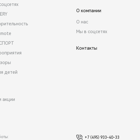
соцсетях
О компании
ERY
О нас
орительность
Мы в соцсетях
emote
 СПОРТ
Контакты
роприятия
зоры
ля детей
и акции
боты:
+7 (495) 933-40-33