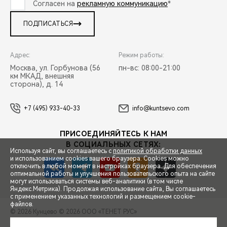
Согласен на
рекламную коммуникацию
*
ПОДПИСАТЬСЯ
Адрес:
Режим работы:
Москва, ул. Горбунова (56
пн-вс: 08:00-21:00
км МКАД, внешняя
сторона), д. 14
+7 (495) 933-40-33
info@kuntsevo.com
ПРИСОЕДИНЯЙТЕСЬ К НАМ
В СОЦИАЛЬНЫХ СЕТЯХ:
Используя сайт, вы соглашаетесь с
политикой обработки данных
и использованием cookies вашего браузера. Cookies можно
отключить в любой момент в настройках браузера. Для обеспечения
оптимальной работы и улучшения пользовательского опыта на сайте
могут использоваться системы веб-аналитики (в том числе
СПЕЦПРЕДЛОЖЕНИЯ
Яндекс.Метрика). Продолжая использование сайта, Вы соглашаетесь
с применением указанных технологий и размещением cookie-
файлов.
© 2026 Кунцево
© 2026 ООО «ТЕНЕТ РУС»
ЗАПИСЬ НА ТЕСТ-ДРАЙВ
ПРАВОВАЯ ИНФОРМАЦИЯ
КОНТАКТЫ
КЛИЕНТСКАЯ ПОДДЕРЖКА