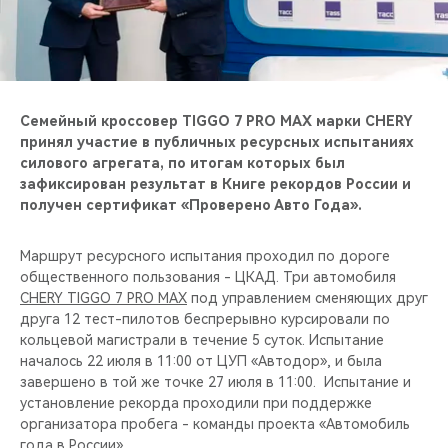
CHERY REMOTE
CHERY И СПОРТ
НАШИ МЕРОПРИЯТИЯ
Семейный кроссовер TIGGO 7 PRO MAX марки CHERY
принял участие в публичных ресурсных испытаниях
ВИДЕООБЗОРЫ
силового агрегата, по итогам которых был
зафиксирован результат в Книге рекордов России и
получен сертификат «Проверено Авто Года».
CHERY ДЛЯ ДЕТЕЙ
Маршрут ресурсного испытания проходил по дороге
общественного пользования - ЦКАД. Три автомобиля
CHERY TIGGO 7 PRO MAX
под управлением сменяющих друг
друга 12 тест-пилотов беспрерывно курсировали по
кольцевой магистрали в течение 5 суток. Испытание
началось 22 июля в 11:00 от ЦУП «Автодор», и была
завершено в той же точке 27 июля в 11:00. Испытание и
установление рекорда проходили при поддержке
организатора пробега - команды проекта «Автомобиль
года в России».