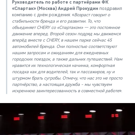
Руководитель по работе с партнёрами ФК
«Спартак» (Москва) Андрей Прокудин
поздравил
компанию с днём рождения: «
Возраст говорит о
стабильности бренда и его развитии. То, что
объединяет CHERY со «Спартаком» — это постоянное
движение вперед. Второй сезон подряд мы движемся
вперёд вместе с CHERY, в нашем парке сейчас 45
автомобилей бренда. Они полностью соответствуют
нашим запросам и ожиданиям для ежедневных
городских поездок, а также дальних путешествий. Нам
нравится их технологическая начинка, комфортная
посадка как для водителей, так и пассажиров, ну и
штурмом брать сугробы. Отмечу, что нас это не просто
партнёрство, а настоящая дружба - мы чувствуем
искреннюю заинтересованность в совместной работе
».