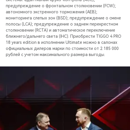
предупреждение о фронтальном столкновении (FCW);
автономного экстренного торможения (AEB);
мониторинга слепых зон (BSD); предупреждение о смене
полосы (LCA); предупреждение о заднем перекрестном
столкновении (RCTA) и автоматическое переключение
ближнего/дальнего света (IHC). Приобрести TIGGO 4 PRO
18 years edition в исполнении Ultimate можно в салонах
официальных дилеров марки по стоимости от 2 185 000
рублей c учетом максимального размера выгоды.