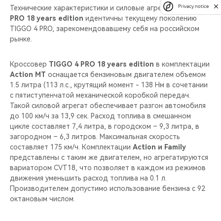
Privacy notice
Технические характеристики и силовые агрегаты
TIGGO 4
PRO 18 years edition
идентичны текущему поколению
TIGGO 4 PRO, зарекомендовавшему себя на российском
рынке.
Кроссовер
TIGGO 4 PRO 18 years edition
в комплектации
Action MT
оснащается бензиновым двигателем объемом
1.5 литра (113 л.c., крутящий момент - 138 Нм в сочетании
с пятиступенчатой механической коробкой передач.
Такой силовой агрегат обеспечивает разгон автомобиля
до 100 км/ч за 13,9 сек. Расход топлива в смешанном
цикле составляет 7,4 литра, в городском – 9,3 литра, в
загородном – 6,3 литров. Максимальная скорость
составляет 175 км/ч. Комплектации
Action и Family
представлены с таким же двигателем, но агрегатируются
вариатором CVT18, что позволяет в каждом из режимов
движения уменьшить расход топлива на 0.1 л.
Производителем допустимо использование бензина с 92
октановым числом.