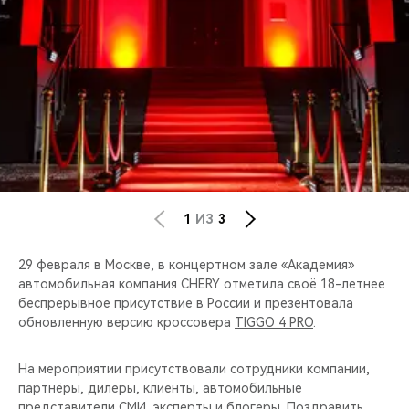
CHERY REMOTE
CHERY И СПОРТ
НАШИ МЕРОПРИЯТИЯ
ВИДЕООБЗОРЫ
CHERY ДЛЯ ДЕТЕЙ
1
ИЗ
3
29 февраля в Москве, в концертном зале «Академия»
автомобильная компания CHERY отметила своё 18-летнее
беспрерывное присутствие в России и презентовала
обновленную версию кроссовера
TIGGO 4 PRO
.
На мероприятии присутствовали сотрудники компании,
партнёры, дилеры, клиенты, автомобильные
представители СМИ, эксперты и блогеры. Поздравить