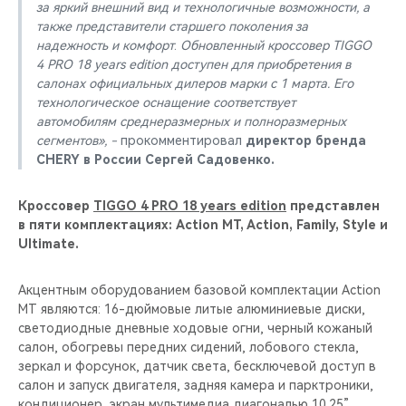
за яркий внешний вид и технологичные возможности, а
также представители старшего поколения за
надежность и комфорт
.
Обновленный кроссовер
TIGGO
4 PRO 18 years edition доступен для приобретения в
салонах официальных дилеров марки с 1 марта. Его
технологическое оснащение соответствует
автомобилям среднеразмерных и полноразмерных
сегментов», -
прокомментировал
директор бренда
CHERY в России Сергей Садовенко.
Кроссовер
TIGGO 4 PRO 18 years edition
представлен
в пяти комплектациях: Action MT, Action, Family, Style и
Ultimate.
Акцентным оборудованием базовой комплектации Action
MT являются: 16-дюймовые литые алюминиевые диски,
светодиодные дневные ходовые огни, черный кожаный
салон, обогревы передних сидений, лобового стекла,
зеркал и форсунок, датчик света, бесключевой доступ в
салон и запуск двигателя, задняя камера и парктроники,
кондиционер, экран мультимедиа диагональю 10.25”,