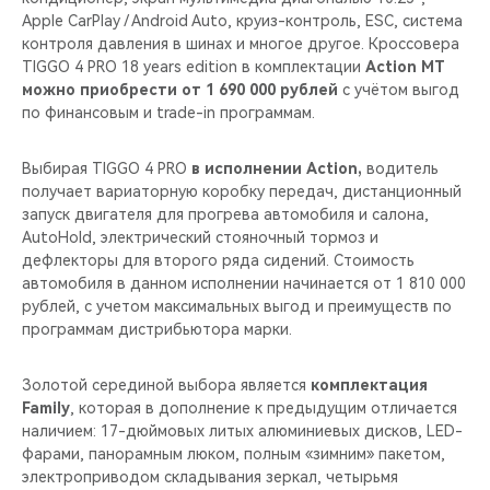
Apple CarPlay / Android Auto, круиз-контроль, ESС, система
контроля давления в шинах и многое другое. Кроссовера
TIGGO 4 PRO 18 years edition в комплектации
Action MT
можно приобрести от 1 690 000 рублей
с учётом выгод
по финансовым и trade-in программам.
Выбирая TIGGO 4 PRO
в исполнении Action,
водитель
получает вариаторную коробку передач, дистанционный
запуск двигателя для прогрева автомобиля и салона,
AutoHold, электрический стояночный тормоз и
дефлекторы для второго ряда сидений. Стоимость
автомобиля в данном исполнении начинается от 1 810 000
рублей, с учетом максимальных выгод и преимуществ по
программам дистрибьютора марки.
Золотой серединой выбора является
комплектация
Family
, которая в дополнение к предыдущим отличается
наличием: 17-дюймовых литых алюминиевых дисков, LED-
фарами, панорамным люком, полным «зимним» пакетом,
электроприводом складывания зеркал, четырьмя