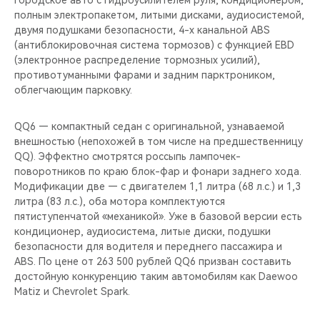
городское авто с гидроусилителем руля, кондиционером,
полным электропакетом, литыми дисками, аудиосистемой,
двумя подушками безопасности, 4-х канальной ABS
(антиблокировочная система тормозов) с функцией EBD
(электронное распределение тормозных усилий),
противотуманными фарами и задним парктроником,
облегчающим парковку.
QQ6 — компактный седан с оригинальной, узнаваемой
внешностью (непохожей в том числе на предшественницу
QQ). Эффектно смотрятся россыпь лампочек-
поворотников по краю блок-фар и фонари заднего хода.
Модификации две — с двигателем 1,1 литра (68 л.с.) и 1,3
литра (83 л.с.), оба мотора комплектуются
пятиступенчатой «механикой». Уже в базовой версии есть
кондиционер, аудиосистема, литые диски, подушки
безопасности для водителя и переднего пассажира и
ABS. По цене от 263 500 рублей QQ6 призван составить
достойную конкуренцию таким автомобилям как Daewoo
Matiz и Chevrolet Spark.