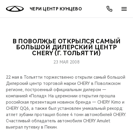
ЧЕРИ ЦЕНТР КУНЦЕВО
В ПОВОЛЖЬЕ ОТКРЫЛСЯ САМЫЙ
ОНЛАЙН СЕРВИСЫ
ПОКУПАТЕЛЯМ
ВЛАДЕЛЬЦАМ
О КОМПАНИИ
МИР CHERY
МОДЕЛИ
АКЦИИ
БОЛЬШОЙ ДИЛЕРСКИЙ ЦЕНТР
CHERY (Г. ТОЛЬЯТТИ)
ВЫБОР И ПОКУПКА
СЕРВИС
АКСЕССУАРЫ
ВЫГОДЫ И АКЦИИ
ВЫБОР И ПОКУПКА
О НАС
ВСЕ МОДЕЛИ
23 МАЯ 2008
КРЕДИТ И СТРАХОВАНИЕ
ЗАПЧАСТИ И АКСЕССУАРЫ
О БРЕНДЕ
КРЕДИТ
МЫ В СОЦСЕТЯХ
22 мая в Тольятти торжественно открыли самый большой
КРОССОВЕРЫ
Дилерский центр торговой марки CHERY в Поволжском
ПОДДЕРЖКА
CHERY В СОЦСЕТЯХ
регионе, построенный официальным дилером —
СЕДАНЫ
компанией «Полад». На церемонии открытия прошла
российская презентация новинок бренда — CHERY Kimo и
CHERY CONNECT
ЛЮДИ CHERY
CHERY QQ6, а также был установлен уникальный рекорд:
НОВИНКИ
атлет зубами протащил более 4 тонн автомобилей CHERY.
БЛАГОТВОРИТЕЛЬНОСТЬ
Счастливый обладатель автомобиля CHERY Amulet
выиграл путевку в Пекин.