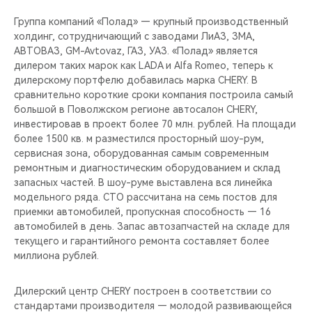
CHERY REMOTE
Группа компаний «Полад» — крупный производственный
холдинг, сотрудничающий с заводами ЛиАЗ, ЗМА,
CHERY И СПОРТ
АВТОВАЗ, GM-Avtovaz, ГАЗ, УАЗ. «Полад» является
дилером таких марок как LADA и Alfa Romeo, теперь к
НАШИ МЕРОПРИЯТИЯ
дилерскому портфелю добавилась марка CHERY. В
сравнительно короткие сроки компания построила самый
ВИДЕООБЗОРЫ
большой в Поволжском регионе автосалон CHERY,
инвестировав в проект более 70 млн. рублей. На площади
более 1500 кв. м разместился просторный шоу-рум,
CHERY ДЛЯ ДЕТЕЙ
сервисная зона, оборудованная самым современным
ремонтным и диагностическим оборудованием и склад
запасных частей. В шоу-руме выставлена вся линейка
модельного ряда. СТО рассчитана на семь постов для
приемки автомобилей, пропускная способность — 16
автомобилей в день. Запас автозапчастей на складе для
текущего и гарантийного ремонта составляет более
миллиона рублей.
Дилерский центр CHERY построен в соответствии со
стандартами производителя — молодой развивающейся