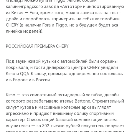
«Полад» можно купить Tiggo, Amulet сборки
калининградского завода «Автотор» и импортированную
из Китая — Fora, кроме того, можно записаться на тест-
драйв и попробовать «примерить на себя» автомобили
CHERY (в наличии Fora и Tiggo, но в будущем будет вся
линейка моделей).
РОССИЙСКАЯ ПРЕМЬЕРА CHERY
Под звуки живой музыки с автомобилей были сорваны
покрывала, и гости дилерского центра CHERY увидели
Kimo и QQ6. К слову, премьера одновременно состоялась
и в Европе и в России.
Kimo — это симпатичный пятидверный хетчбэк, дизайн
которого разрабатывало ателье Bertone. Стремительный
силуэт кузова и массивные колесные арки выглядят
агрессивно и придают внешнему облику спортивный
характер. Список опций базовой комплектации весьма
внушителен — за 302 тысячи рублей покупатель получает