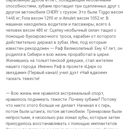
барабанную дробь атлет, обладающий необычными
способностями, зубами протащил три сцепленных друг с
другом автомобиля CHERY с грузом. Это были Tiggo весом
1445 кг, Fora весом 1290 кг и Amulet весом 1052 кг. В
машинах находились водители и пассажиры, всего 6
человек весом 480 кг. Сцепку необычный силач тащил с
помощью буксировочного троса, карабин от которого
действительно держал в зубах. Имя, под которым
известен рекордсмен — Раф Великолепный. Ему 47 лет, он
родился в Сибири и всю жизнь проработал в цирке.
Женившись на тольяттинской девушке, стал жителем
нашего города. Именно Раф в проекте «Цирк со
звездами» (Первый канал) учил дуэт «Чай вдвоем»
таскать тяжести!
— Всю жизнь мне нравился экстремальный спорт,
нравилось поднимать тяжести. Почему зубами? Потому
что никто этого больше не делает. Начинал я с гирь,
потом были штанга, потом автомобили. Тренировки были
непростыми, я несколько раз ломал зубы, которые затем
приходилось восстанавливать с помощью имплантатов.