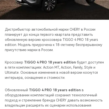
CHERY REMOTE
CHERY И СПОРТ
НАШИ МЕРОПРИЯТИЯ
Дистрибьютор автомобильной марки CHERY в России
планирует до конца первого квартала представить
ВИДЕООБЗОРЫ
обновленную версию кроссовера TIGGO 4 PRO 18 years
edition. Модель приурочена к 18-летнему беспрерывному
присутствию марки в России.
CHERY ДЛЯ ДЕТЕЙ
Кроссовер
TIGGO 4 PRO 18 years edition
будет доступен
в пяти комплектациях: Action MT, Action, Family, Style и
Ultimate. Основные изменения в новой версии коснутся
интерьера, оснащения и стоимости.
Обновленный
TIGGO 4 PRO 18 years edition
в
оборудовании комплектаций сохранил технологичный
подход и стремление бренда CHERY давать возможность
владельцам расширять их сценарии использования