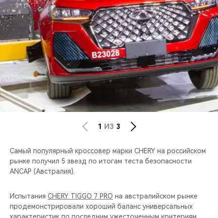
CHERY REMOTE
CHERY И СПОРТ
НАШИ МЕРОПРИЯТИЯ
ВИДЕООБЗОРЫ
CHERY ДЛЯ ДЕТЕЙ
1
ИЗ
3
Cамый популярный кроссовер марки CHERY на российском
рынке получил 5 звезд по итогам теста безопасности
ANCAP (Австралия).
Испытания
CHERY TIGGO 7 PRO
на австралийском рынке
продемонстрировали хороший баланс универсальных
характеристик по последним ужесточенным критериям