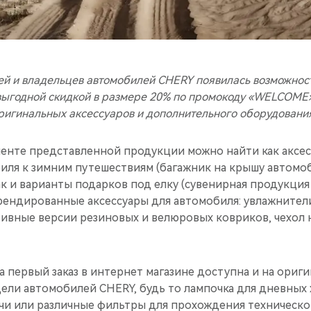
ей и владельцев автомобилей CHERY появилась возможност
 выгодной скидкой в размере 20% по промокоду «WELCOME
игинальных аксессуаров и дополнительного оборудовани
енте представленной продукции можно найти как аксес
иля к зимним путешествиям (багажник на крышу автомоб
ак и варианты подарков под елку (сувенирная продукция
ендированные аксессуары для автомобиля: увлажнители
ивные версии резиновых и велюровых ковриков, чехол н
на первый заказ в интернет магазине доступна и на ориг
ели автомобилей CHERY, будь то лампочка для дневных 
ечи или различные фильтры для прохождения техническо