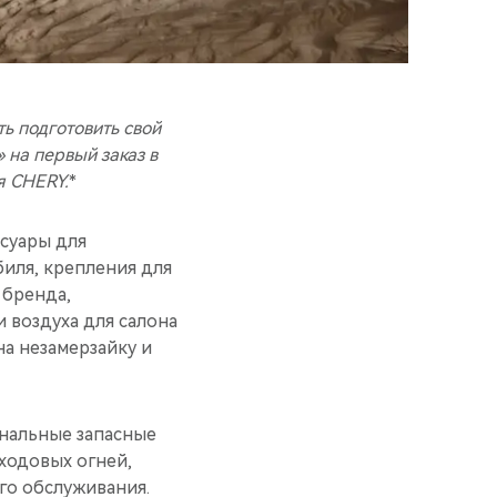
ь подготовить свой
»
на первый заказ в
я CHERY.
*
суары для
иля, крепления для
 бренда,
 воздуха для салона
а незамерзайку и
инальные запасные
ходовых огней,
го обслуживания.