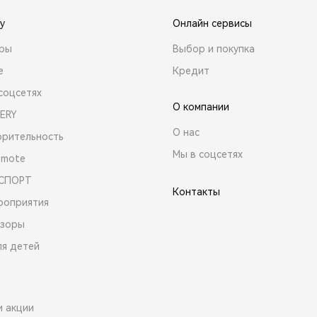
y
Онлайн сервисы
ары
Выбор и покупка
е
Кредит
соцсетях
О компании
ERY
О нас
орительность
Мы в соцсетях
emote
 СПОРТ
Контакты
роприятия
зоры
ля детей
и акции