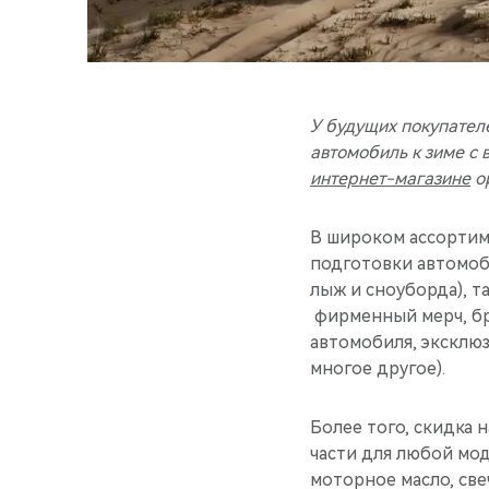
У будущих покупател
автомобиль к зиме с
интернет-магазине
ор
В широком ассортим
подготовки автомоб
лыж и сноуборда), т
фирменный мерч, бр
автомобиля, эксклюз
многое другое).
Более того, скидка 
части для любой мод
моторное масло, св