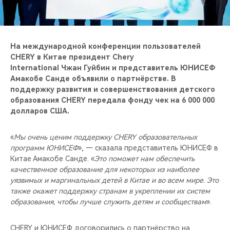
CHERY REMOTE
CHERY И СПОРТ
На международной конференции пользователей
НАШИ МЕРОПРИЯТИЯ
CHERY в Китае президент Chery
International Чжан Гуйбин и представитель ЮНИСЕФ
Амакобе Санде объявили о партнёрстве. В
ВИДЕООБЗОРЫ
поддержку развития и совершенствования детского
образования CHERY передала фонду чек на 6 000 000
CHERY ДЛЯ ДЕТЕЙ
долларов США.
«
Мы очень ценим поддержку CHERY образовательных
программ ЮНИСЕФ
», — сказала представитель ЮНИСЕФ в
Китае Амакобе Санде. «
Это поможет нам обеспечить
качественное образование для некоторых из наиболее
уязвимых и маргинальных детей в Китае и во всем мире. Это
также окажет поддержку странам в укреплении их систем
образования, чтобы лучше служить детям и сообществам
».
CHERY и ЮНИСЕФ договорились о партнёрство на