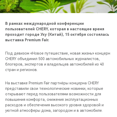
CHERY REMOTE
CHERY И СПОРТ
В рамках международной конференции
НАШИ МЕРОПРИЯТИЯ
пользователей CHERY, которая в настоящее время
проходит городе Уху (Китай), 15 октября состоялась
выставка Premium Fair.
ВИДЕООБЗОРЫ
Под девизом «Новое путешествие, новая жизнь» концерн
CHERY ДЛЯ ДЕТЕЙ
CHERY объединил 500 автомобильных журналистов,
блогеров, экспертов и владельцев автомобилей из 40
стран и регионов.
На выставке Premium Fair партнёры концерна CHERY
представили свои технологические новинки, которые
открывают перед пользователями возможности для
повышения комфорта, снижения эксплуатационных
расходов и обеспечения высокого уровня здоровой и
уютной атмосферы дома, загородом и в автомобиле.