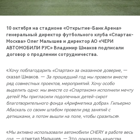
CHERY REMOTE
CHERY И СПОРТ
10 октября на стадионе «Открытие-Банк Арена»
НАШИ МЕРОПРИЯТИЯ
генеральный директор футбольного клуба «Спартак-
Москва» Олег Малышев и директор АО «ЧЕРИ
АВТОМОБИЛИ РУС» Владимир Шмаков подписали
ВИДЕООБЗОРЫ
договор о продлении сотрудничества.
CHERY ДЛЯ ДЕТЕЙ
«
Хочу поблагодарить «Спартак» за оказанное доверие
, —
сказал Шмаков. —
За прошедший год мы провели вместе
ряд совместных проектов, мероприятий. Хочу особо
выделить одно: мы вместе со «Спартаком» исполнили мечту
детей! Мы пригласили подопечных детей-сирот
благотворительного фонда «Арифметика добра». Гильермо
Абаскаль со своим штабом провели ряд занятий с
детишками, а потом вышли на поле, чтобы сразиться
».
«
Мы активно использовали автомобили CHERY в работе весь
год
, — отметил Малышев. — Это
показатель качества.