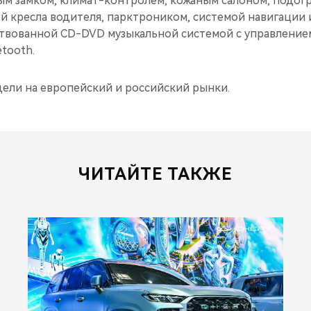
ым замком, климат-контролем, кожаным салоном, подог
й кресла водителя, парктроником, системой навигации 
ствованной CD-DVD музыкальной системой с управлением
tooth.
дели на европейский и российский рынки.
ЧИТАЙТЕ ТАКЖЕ