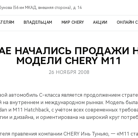
рбунова (56 км МКАД, внешняя сторона), д. 14
АТЕЛЯМ
ВЛАДЕЛЬЦАМ
МИР CHERY
АКЦИИ
ОНЛАЙН 
ТАЕ НАЧАЛИСЬ ПРОДАЖИ 
МОДЕЛИ CHERY М11
26 НОЯБРЯ 2008
ой автомобиль С-класса является продолжением страт
 на внутреннем и международном рынках. Модель была 
an и M11 Hatchback, с учётом всех современных требов
гии и дизайна, и ориентирована на широкий круг потре
теля правления компании CHERY Инь Туньяо, — «М11 ст