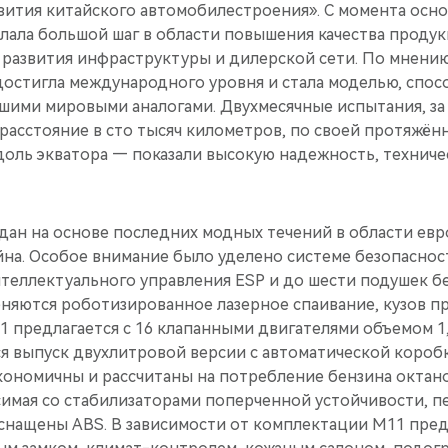
вития китайского автомобилестроения». С момента осно
лала большой шаг в области повышения качества продук
 развития инфраструктуры и дилерской сети. По мнени
достигла международного уровня и стала моделью, спос
чшими мировыми аналогами. Двухмесячные испытания, за
расстояние в сто тысяч километров, по своей протяжён
доль экватора — показали высокую надежность, техниче
дан на основе последних модных течений в области евр
йна. Особое внимание было уделено системе безопаснос
нтеллектуального управления ESP и до шести подушек б
няются роботизированное лазерное спаивание, кузов п
 предлагается с 16 клапанными двигателями объемом 1,6л. 
ется выпуск двухлитровой версии с автоматической короб
ономичны и рассчитаны на потребление бензина октан
симая со стабилизаторами поперченной устойчивости, п
снащены ABS. В зависимости от комплектации М11 пред