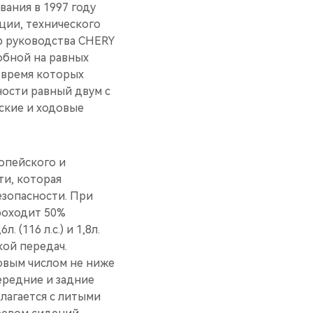
вания в 1997 году
ции, технического
ю руководства CHERY
обной на равных
 время которых
ности равный двум с
ские и ходовые
опейского и
ти, которая
езопасности. При
роходит 50%
(116 л.с.) и 1,8л.
кой передач.
овым числом не ниже
ередние и задние
лагается с литыми