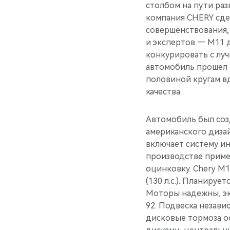
столбом на пути раз
компания CHERY сде
совершенствования,
и экспертов — М11 
конкурировать с лу
автомобиль прошел 
половиной кругам в
качества.
Автомобиль был соз
американского диза
включает систему и
производстве приме
оцинковку. Chery М11
(130 л.с.). Планиру
Моторы надежны, эк
92. Подвеска незави
дисковые тормоза о