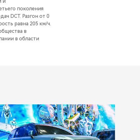
и и
етьего поколения
ач DCT. Разгон от 0
ость равна 205 км/ч.
общества в
пании в области