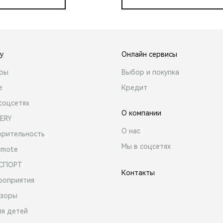
y
Онлайн сервисы
ары
Выбор и покупка
е
Кредит
соцсетях
О компании
ERY
О нас
орительность
Мы в соцсетях
emote
 СПОРТ
Контакты
роприятия
зоры
ля детей