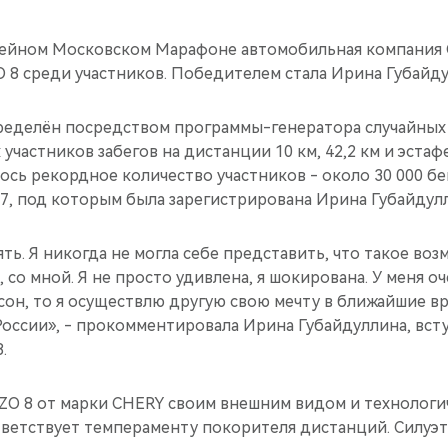
лейном Московском Марафоне автомобильная компания 
 8 среди участников. Победителем стала Ирина Губайду
еделён посредством программы-генератора случайных 
участников забегов на дистанции 10 км, 42,2 км и эста
сь рекордное количество участников - около 30 000 бе
7, под которым была зарегистрирована Ирина Губайдул
ть. Я никогда не могла себе представить, что такое во
, со мной. Я не просто удивлена, я шокирована. У меня 
е сон, то я осуществлю другую свою мечту в ближайшие в
России», - прокомментировала Ирина Губайдуллина, вст
.
IZO 8 от марки CHERY своим внешним видом и технолог
ветствует темпераменту покорителя дистанций. Силуэт 