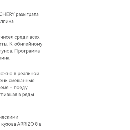
CHERY разыграла
ллина.
чисел среди всех
феты. К юбилейному
гунов. Программа
лина.
зможно в реальной
очень смешанные
ремя – поеду
упившая в ряды
ическими
кузова ARRIZO 8 в