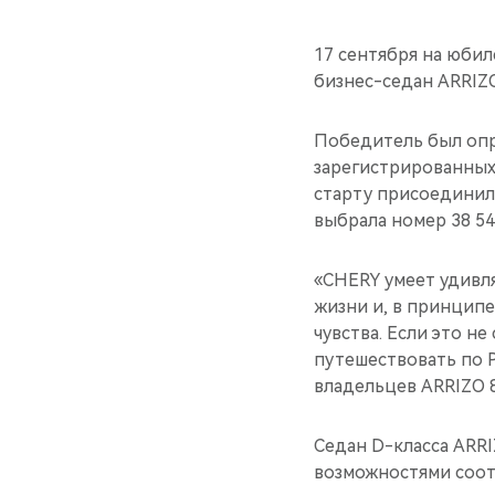
17 сентября на юби
бизнес-седан ARRIZO
Победитель был опр
зарегистрированных 
старту присоединило
выбрала номер 38 54
«CHERY умеет удивля
жизни и, в принципе
чувства. Если это н
путешествовать по 
владельцев ARRIZO 8
Седан D-класса ARR
возможностями соот