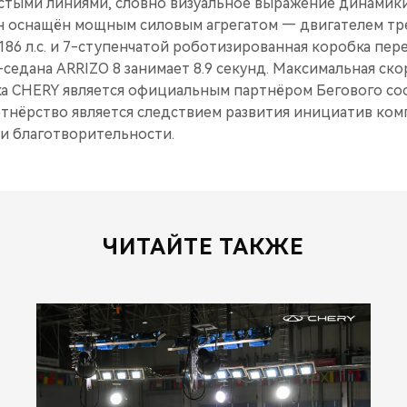
истыми линиями, словно визуальное выражение динамик
н оснащён мощным силовым агрегатом — двигателем тр
86 л.с. и 7-ступенчатой роботизированная коробка перед
-седана ARRIZO 8 занимает 8.9 секунд. Максимальная скор
а CHERY является официальным партнёром Бегового со
ртнёрство является следствием развития инициатив ком
 и благотворительности.
ЧИТАЙТЕ ТАКЖЕ