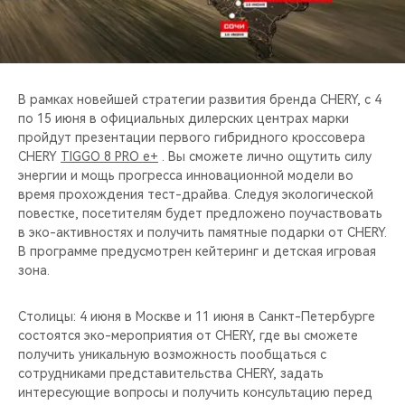
CHERY REMOTE
CHERY И СПОРТ
НАШИ МЕРОПРИЯТИЯ
В рамках новейшей стратегии развития бренда CHERY, с 4
по 15 июня в официальных дилерских центрах марки
пройдут презентации первого гибридного кроссовера
ВИДЕООБЗОРЫ
CHERY
TIGGO 8 PRO e+
. Вы сможете лично ощутить силу
энергии и мощь прогресса инновационной модели во
CHERY ДЛЯ ДЕТЕЙ
время прохождения тест-драйва. Следуя экологической
повестке, посетителям будет предложено поучаствовать
в эко-активностях и получить памятные подарки от CHERY.
В программе предусмотрен кейтеринг и детская игровая
зона.
Столицы: 4 июня в Москве и 11 июня в Санкт-Петербурге
состоятся эко-мероприятия от CHERY, где вы сможете
получить уникальную возможность пообщаться с
сотрудниками представительства CHERY, задать
интересующие вопросы и получить консультацию перед